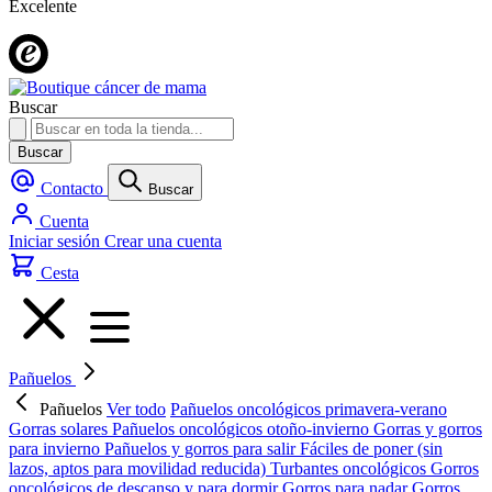
Excelente
Buscar
Buscar
Contacto
Buscar
Cuenta
Iniciar sesión
Crear una cuenta
Cesta
Pañuelos
Pañuelos
Ver todo
Pañuelos oncológicos primavera-verano
Gorras solares
Pañuelos oncológicos otoño-invierno
Gorras y gorros
para invierno
Pañuelos y gorros para salir
Fáciles de poner (sin
lazos, aptos para movilidad reducida)
Turbantes oncológicos
Gorros
oncológicos de descanso y para dormir
Gorros para nadar
Gorros