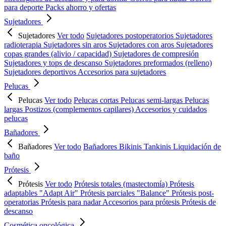
para deporte
Packs ahorro y ofertas
Sujetadores
Sujetadores
Ver todo
Sujetadores postoperatorios
Sujetadores
radioterapia
Sujetadores sin aros
Sujetadores con aros
Sujetadores
copas grandes (alivio / capacidad)
Sujetadores de compresión
Sujetadores y tops de descanso
Sujetadores preformados (relleno)
Sujetadores deportivos
Accesorios para sujetadores
Pelucas
Pelucas
Ver todo
Pelucas cortas
Pelucas semi-largas
Pelucas
largas
Postizos (complementos capilares)
Accesorios y cuidados
pelucas
Bañadores
Bañadores
Ver todo
Bañadores
Bikinis
Tankinis
Liquidación de
baño
Prótesis
Prótesis
Ver todo
Prótesis totales (mastectomía)
Prótesis
adaptables "Adapt Air"
Prótesis parciales "Balance"
Prótesis post-
operatorias
Prótesis para nadar
Accesorios para prótesis
Prótesis de
descanso
Cosmética oncológica