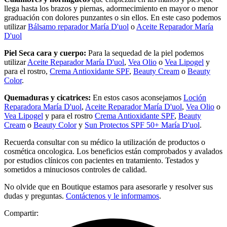
llega hasta los brazos y piernas, adormecimiento en mayor o menor
graduación con dolores punzantes o sin ellos. En este caso podemos
utilizar
Bálsamo reparador María D'uol
o
Aceite Reparador María
D'uol
Piel Seca cara y cuerpo:
Para la sequedad de la piel podemos
utilizar
Aceite Reparador María D'uol
,
Vea Olio
o
Vea Lipogel
y
para el rostro,
Crema Antioxidante SPF
,
Beauty Cream
o
Beauty
Color
.
Quemaduras y cicatrices:
En estos casos aconsejamos
Loción
Reparadora María D'uol
,
Aceite Reparador María D'uol
,
Vea Olio
o
Vea Lipogel
y para el rostro
Crema Antioxidante SPF
,
Beauty
Cream
o
Beauty Color
y
Sun Protectos SPF 50+ María D'uol
.
Recuerda consultar con su médico la utilización de productos o
cosmética oncologica. Los beneficios están comprobados y avalados
por estudios clínicos con pacientes en tratamiento. Testados y
sometidos a minuciosos controles de calidad.
No olvide que en Boutique estamos para asesorarle y resolver sus
dudas y preguntas.
Contáctenos y le informamos
.
Compartir: