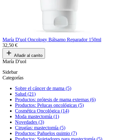
María D'uol Oncology Bálsamo Reparador 150ml
32,50 €
Añadir al carrito
María D'uol
Sidebar
Categorías
Sobre el cáncer de mama (5)
Salud (21)
Productos: prótesis de mama externas (6)
Productos: Pelucas oncológicas (5)
Cosmética Oncológica (14)
Moda mastectomía (1)
Novedades (3)
Cirugías: mastectomía (5)
Productos: Pañuelos quimio (7)
Productos: Sujetadores para mastectomía (5)