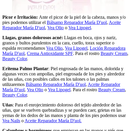
Picor e Irritación:
Ante el picor de la piel de la cabeza, manos y/o
pies podemos utilizar el
Bálsamo Reparador María D'uol
,
Aceite
Reparador María D'uol
,
Vea Olio
o
Vea Lipogel
.
Llagas, granos dolorosos acné:
Llagas en boca, ojos y nariz,
granos y bultos purulentos en la cara, cuello, torax superior o
espalda recomendamos
Vea Olio
,
Vea Lipogel
,
Loción Reparadora
María D'uol
,
Crema Antioxidante SPF
. Para el rostro
Beauty Cream
,
Beauty Color
.
Eritema Palmo Plantar
: Piel engrosada de las manos, dolorida y
algunas veces con ampollas, piel engrosada de los pies y alrededor
de las uñas, con posibles callos en los talones o las palmas
utilizaremos
Bálsamo Reparador María D'uol
,
Aceite Reparador
María D'uol
,
Vea Olio
o
Vea Lipogel
. Para el rostro
Beauty Cream
,
Beauty Color
.
Uñas
: Para el enrojecimiento doloroso del tejido alrededor de las
uñas, que se vuelven quebradizas y se pueden caer, grietas en las
yemas de los dedos de las manos y planta de los pies podemos usar
Vea Nails
o
Aceite Reparador María D'uol.
Calambres y hormigueos
que empiezan en las manos y piés que