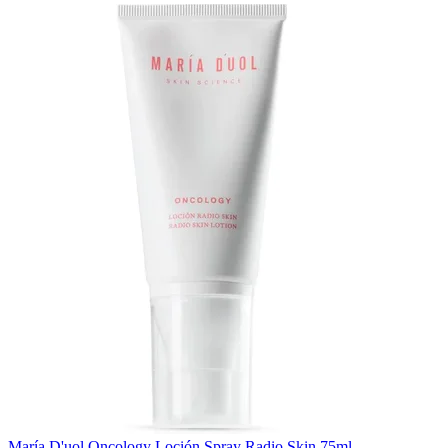
María D'uol Oncology Loción Spray Radio Skin 75ml