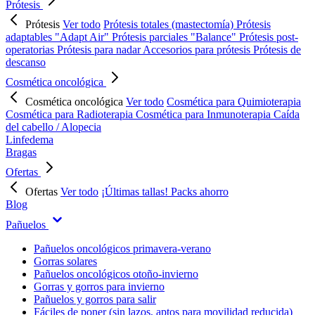
Prótesis
Prótesis
Ver todo
Prótesis totales (mastectomía)
Prótesis
adaptables "Adapt Air"
Prótesis parciales "Balance"
Prótesis post-
operatorias
Prótesis para nadar
Accesorios para prótesis
Prótesis de
descanso
Cosmética oncológica
Cosmética oncológica
Ver todo
Cosmética para Quimioterapia
Cosmética para Radioterapia
Cosmética para Inmunoterapia
Caída
del cabello / Alopecia
Linfedema
Bragas
Ofertas
Ofertas
Ver todo
¡Últimas tallas!
Packs ahorro
Blog
Pañuelos
Pañuelos oncológicos primavera-verano
Gorras solares
Pañuelos oncológicos otoño-invierno
Gorras y gorros para invierno
Pañuelos y gorros para salir
Fáciles de poner (sin lazos, aptos para movilidad reducida)