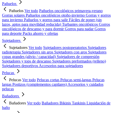
Pañuelos
Pañuelos
Ver todo
Pañuelos oncológicos primavera-verano
Gorras solares
Pañuelos oncológicos otoño-invierno
Gorras y gorros
para invierno
Pañuelos y gorros para salir
Fáciles de poner (sin
lazos, aptos para movilidad reducida)
Turbantes oncológicos
Gorros
oncológicos de descanso y para dormir
Gorros para nadar
Gorros
para deporte
Packs ahorro y ofertas
Sujetadores
Sujetadores
Ver todo
Sujetadores postoperatorios
Sujetadores
radioterapia
Sujetadores sin aros
Sujetadores con aros
Sujetadores
copas grandes (alivio / capacidad)
Sujetadores de compresión
Sujetadores y tops de descanso
Sujetadores preformados (relleno)
Sujetadores deportivos
Accesorios para sujetadores
Pelucas
Pelucas
Ver todo
Pelucas cortas
Pelucas semi-largas
Pelucas
largas
Postizos (complementos capilares)
Accesorios y cuidados
pelucas
Bañadores
Bañadores
Ver todo
Bañadores
Bikinis
Tankinis
Liquidación de
baño