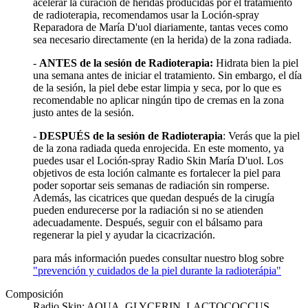
acelerar la curación de heridas producidas por el tratamiento
de radioterapia, recomendamos usar la Loción-spray
Reparadora de María D'uol diariamente, tantas veces como
sea necesario directamente (en la herida) de la zona radiada.
-
ANTES de la sesión de Radioterapia:
Hidrata bien la piel
una semana antes de iniciar el tratamiento. Sin embargo, el día
de la sesión, la piel debe estar limpia y seca, por lo que es
recomendable no aplicar ningún tipo de cremas en la zona
justo antes de la sesión.
-
DESPUÉS de la sesión de Radioterapia
: Verás que la piel
de la zona radiada queda enrojecida. En este momento, ya
puedes usar el Loción-spray Radio Skin María D'uol. Los
objetivos de esta loción calmante es fortalecer la piel para
poder soportar seis semanas de radiación sin romperse.
Además, las cicatrices que quedan después de la cirugía
pueden endurecerse por la radiación si no se atienden
adecuadamente. Después, seguir con el bálsamo para
regenerar la piel y ayudar la cicacrización.
para más información puedes consultar nuestro blog sobre
"prevención y cuidados de la piel durante la radioterápia"
Composición
Radio Skin: AQUA, GLYCERIN, LACTOCOCCUS