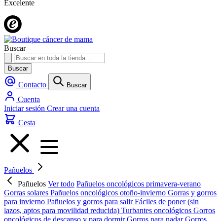
Excelente
Buscar
Buscar
Contacto
Buscar
Cuenta
Iniciar sesión
Crear una cuenta
Cesta
Pañuelos
Pañuelos
Ver todo
Pañuelos oncológicos primavera-verano
Gorras solares
Pañuelos oncológicos otoño-invierno
Gorras y gorros
para invierno
Pañuelos y gorros para salir
Fáciles de poner (sin
lazos, aptos para movilidad reducida)
Turbantes oncológicos
Gorros
oncológicos de descanso y para dormir
Gorros para nadar
Gorros