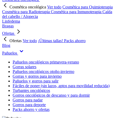
Cosmética oncológica
Ver todo
Cosmética para Quimioterapia
Cosmética para Radioterapia
Cosmética para Inmunoterapia
Caída
del cabello / Alopecia
Linfedema
Bragas
Ofertas
Ofertas
Ver todo
¡Últimas tallas!
Packs ahorro
Blog
Pañuelos
Pañuelos oncológicos primavera-verano
Gorras solares
Pañuelos oncológicos otoño-invierno
Gorras y gorros para invierno
Pañuelos y gorros para salir
Fáciles de poner (sin lazos, aptos para movilidad reducida)
Turbantes oncológicos
Gorros oncológicos de descanso y para dormir
Gorros para nadar
Gorros para deporte
Packs ahorro y ofertas