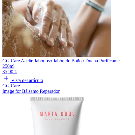
GG Care Aceite Jabonoso Jabón de Baño / Ducha Purificante
250ml
35,90 €
Vista del artículo
GG Care
Image for Bálsamo Reparador