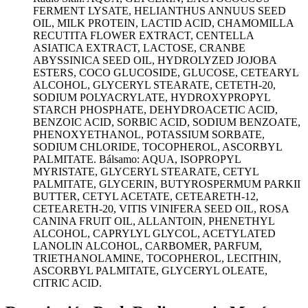
FERMENT LYSATE, HELIANTHUS ANNUUS SEED
OIL, MILK PROTEIN, LACTID ACID, CHAMOMILLA
RECUTITA FLOWER EXTRACT, CENTELLA
ASIATICA EXTRACT, LACTOSE, CRANBE
ABYSSINICA SEED OIL, HYDROLYZED JOJOBA
ESTERS, COCO GLUCOSIDE, GLUCOSE, CETEARYL
ALCOHOL, GLYCERYL STEARATE, CETETH-20,
SODIUM POLYACRYLATE, HYDROXYPROPYL
STARCH PHOSPHATE, DEHYDROACETIC ACID,
BENZOIC ACID, SORBIC ACID, SODIUM BENZOATE,
PHENOXYETHANOL, POTASSIUM SORBATE,
SODIUM CHLORIDE, TOCOPHEROL, ASCORBYL
PALMITATE. Bálsamo: AQUA, ISOPROPYL
MYRISTATE, GLYCERYL STEARATE, CETYL
PALMITATE, GLYCERIN, BUTYROSPERMUM PARKII
BUTTER, CETYL ACETATE, CETEARETH-12,
CETEARETH-20, VITIS VINIFERA SEED OIL, ROSA
CANINA FRUIT OIL, ALLANTOIN, PHENETHYL
ALCOHOL, CAPRYLYL GLYCOL, ACETYLATED
LANOLIN ALCOHOL, CARBOMER, PARFUM,
TRIETHANOLAMINE, TOCOPHEROL, LECITHIN,
ASCORBYL PALMITATE, GLYCERYL OLEATE,
CITRIC ACID.