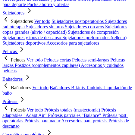
para deporte
Packs ahorro y ofertas
Sujetadores
Sujetadores
Ver todo
Sujetadores postoperatorios
Sujetadores
radioterapia
Sujetadores sin aros
Sujetadores con aros
Sujetadores
copas grandes (alivio / capacidad)
Sujetadores de compresión
Sujetadores y tops de descanso
Sujetadores preformados (relleno)
Sujetadores deportivos
Accesorios para sujetadores
Pelucas
Pelucas
Ver todo
Pelucas cortas
Pelucas semi-largas
Pelucas
largas
Postizos (complementos capilares)
Accesorios y cuidados
pelucas
Bañadores
Bañadores
Ver todo
Bañadores
Bikinis
Tankinis
Liquidación de
baño
Prótesis
Prótesis
Ver todo
Prótesis totales (mastectomía)
Prótesis
adaptables "Adapt Air"
Prótesis parciales "Balance"
Prótesis post-
operatorias
Prótesis para nadar
Accesorios para prótesis
Prótesis de
descanso
Cosmética oncológica