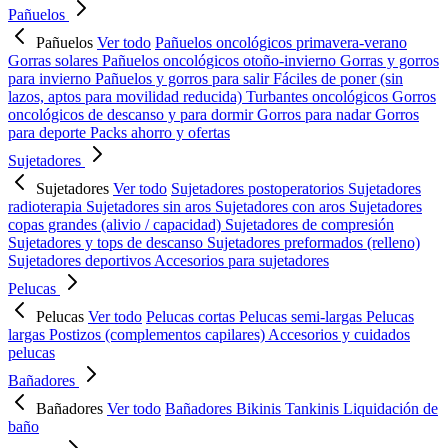
Pañuelos
Pañuelos
Ver todo
Pañuelos oncológicos primavera-verano
Gorras solares
Pañuelos oncológicos otoño-invierno
Gorras y gorros
para invierno
Pañuelos y gorros para salir
Fáciles de poner (sin
lazos, aptos para movilidad reducida)
Turbantes oncológicos
Gorros
oncológicos de descanso y para dormir
Gorros para nadar
Gorros
para deporte
Packs ahorro y ofertas
Sujetadores
Sujetadores
Ver todo
Sujetadores postoperatorios
Sujetadores
radioterapia
Sujetadores sin aros
Sujetadores con aros
Sujetadores
copas grandes (alivio / capacidad)
Sujetadores de compresión
Sujetadores y tops de descanso
Sujetadores preformados (relleno)
Sujetadores deportivos
Accesorios para sujetadores
Pelucas
Pelucas
Ver todo
Pelucas cortas
Pelucas semi-largas
Pelucas
largas
Postizos (complementos capilares)
Accesorios y cuidados
pelucas
Bañadores
Bañadores
Ver todo
Bañadores
Bikinis
Tankinis
Liquidación de
baño