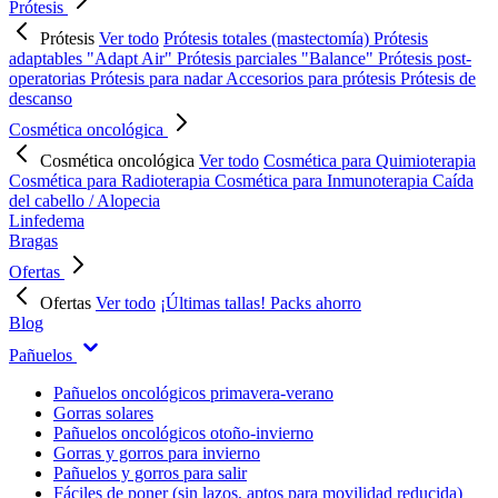
Prótesis
Prótesis
Ver todo
Prótesis totales (mastectomía)
Prótesis
adaptables "Adapt Air"
Prótesis parciales "Balance"
Prótesis post-
operatorias
Prótesis para nadar
Accesorios para prótesis
Prótesis de
descanso
Cosmética oncológica
Cosmética oncológica
Ver todo
Cosmética para Quimioterapia
Cosmética para Radioterapia
Cosmética para Inmunoterapia
Caída
del cabello / Alopecia
Linfedema
Bragas
Ofertas
Ofertas
Ver todo
¡Últimas tallas!
Packs ahorro
Blog
Pañuelos
Pañuelos oncológicos primavera-verano
Gorras solares
Pañuelos oncológicos otoño-invierno
Gorras y gorros para invierno
Pañuelos y gorros para salir
Fáciles de poner (sin lazos, aptos para movilidad reducida)