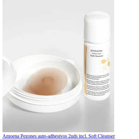
Amoena Pezones auto-adhesivos 2uds incl. Soft Cleanser