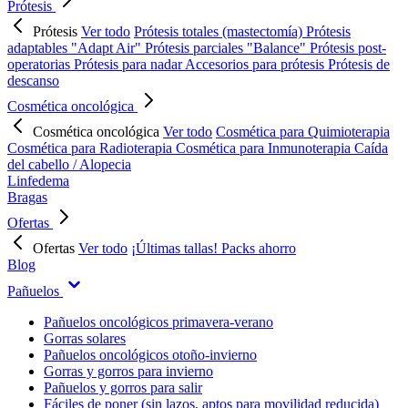
Prótesis
Prótesis
Ver todo
Prótesis totales (mastectomía)
Prótesis
adaptables "Adapt Air"
Prótesis parciales "Balance"
Prótesis post-
operatorias
Prótesis para nadar
Accesorios para prótesis
Prótesis de
descanso
Cosmética oncológica
Cosmética oncológica
Ver todo
Cosmética para Quimioterapia
Cosmética para Radioterapia
Cosmética para Inmunoterapia
Caída
del cabello / Alopecia
Linfedema
Bragas
Ofertas
Ofertas
Ver todo
¡Últimas tallas!
Packs ahorro
Blog
Pañuelos
Pañuelos oncológicos primavera-verano
Gorras solares
Pañuelos oncológicos otoño-invierno
Gorras y gorros para invierno
Pañuelos y gorros para salir
Fáciles de poner (sin lazos, aptos para movilidad reducida)