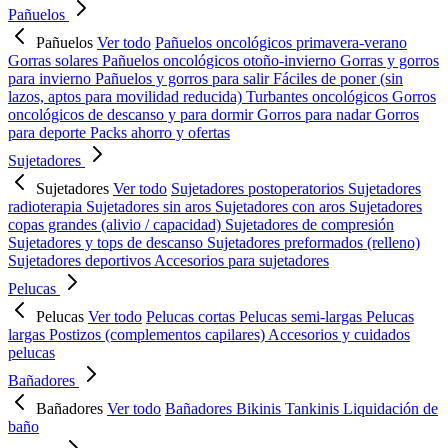
Pañuelos
Pañuelos
Ver todo
Pañuelos oncológicos primavera-verano
Gorras solares
Pañuelos oncológicos otoño-invierno
Gorras y gorros
para invierno
Pañuelos y gorros para salir
Fáciles de poner (sin
lazos, aptos para movilidad reducida)
Turbantes oncológicos
Gorros
oncológicos de descanso y para dormir
Gorros para nadar
Gorros
para deporte
Packs ahorro y ofertas
Sujetadores
Sujetadores
Ver todo
Sujetadores postoperatorios
Sujetadores
radioterapia
Sujetadores sin aros
Sujetadores con aros
Sujetadores
copas grandes (alivio / capacidad)
Sujetadores de compresión
Sujetadores y tops de descanso
Sujetadores preformados (relleno)
Sujetadores deportivos
Accesorios para sujetadores
Pelucas
Pelucas
Ver todo
Pelucas cortas
Pelucas semi-largas
Pelucas
largas
Postizos (complementos capilares)
Accesorios y cuidados
pelucas
Bañadores
Bañadores
Ver todo
Bañadores
Bikinis
Tankinis
Liquidación de
baño