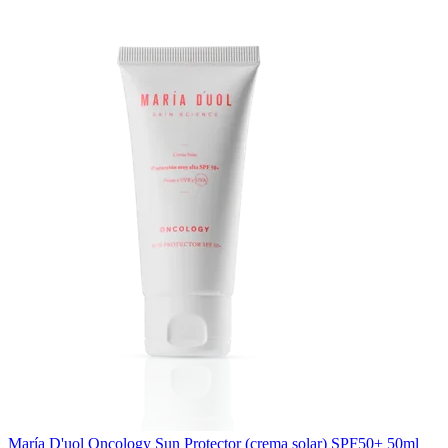
María D'uol Oncology Sun Protector (crema solar) SPF50+ 50ml