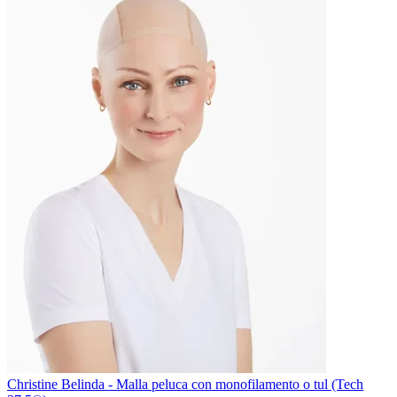
Christine Belinda - Malla peluca con monofilamento o tul (Tech