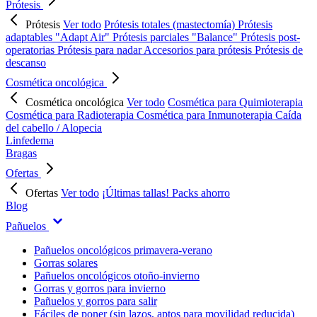
Prótesis
Prótesis
Ver todo
Prótesis totales (mastectomía)
Prótesis
adaptables "Adapt Air"
Prótesis parciales "Balance"
Prótesis post-
operatorias
Prótesis para nadar
Accesorios para prótesis
Prótesis de
descanso
Cosmética oncológica
Cosmética oncológica
Ver todo
Cosmética para Quimioterapia
Cosmética para Radioterapia
Cosmética para Inmunoterapia
Caída
del cabello / Alopecia
Linfedema
Bragas
Ofertas
Ofertas
Ver todo
¡Últimas tallas!
Packs ahorro
Blog
Pañuelos
Pañuelos oncológicos primavera-verano
Gorras solares
Pañuelos oncológicos otoño-invierno
Gorras y gorros para invierno
Pañuelos y gorros para salir
Fáciles de poner (sin lazos, aptos para movilidad reducida)