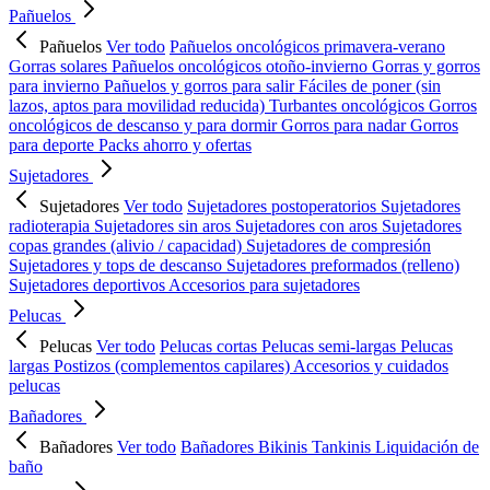
Pañuelos
Pañuelos
Ver todo
Pañuelos oncológicos primavera-verano
Gorras solares
Pañuelos oncológicos otoño-invierno
Gorras y gorros
para invierno
Pañuelos y gorros para salir
Fáciles de poner (sin
lazos, aptos para movilidad reducida)
Turbantes oncológicos
Gorros
oncológicos de descanso y para dormir
Gorros para nadar
Gorros
para deporte
Packs ahorro y ofertas
Sujetadores
Sujetadores
Ver todo
Sujetadores postoperatorios
Sujetadores
radioterapia
Sujetadores sin aros
Sujetadores con aros
Sujetadores
copas grandes (alivio / capacidad)
Sujetadores de compresión
Sujetadores y tops de descanso
Sujetadores preformados (relleno)
Sujetadores deportivos
Accesorios para sujetadores
Pelucas
Pelucas
Ver todo
Pelucas cortas
Pelucas semi-largas
Pelucas
largas
Postizos (complementos capilares)
Accesorios y cuidados
pelucas
Bañadores
Bañadores
Ver todo
Bañadores
Bikinis
Tankinis
Liquidación de
baño