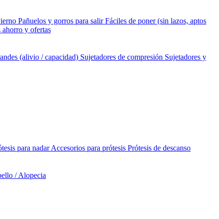
vierno
Pañuelos y gorros para salir
Fáciles de poner (sin lazos, aptos
 ahorro y ofertas
andes (alivio / capacidad)
Sujetadores de compresión
Sujetadores y
ótesis para nadar
Accesorios para prótesis
Prótesis de descanso
ello / Alopecia