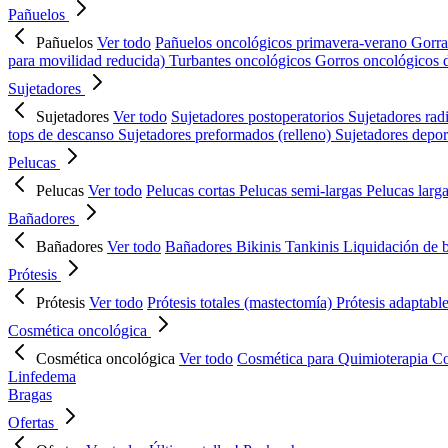
Pañuelos
Pañuelos
Ver todo
Pañuelos oncológicos primavera-verano
Gorra
para movilidad reducida)
Turbantes oncológicos
Gorros oncológicos 
Sujetadores
Sujetadores
Ver todo
Sujetadores postoperatorios
Sujetadores rad
tops de descanso
Sujetadores preformados (relleno)
Sujetadores depor
Pelucas
Pelucas
Ver todo
Pelucas cortas
Pelucas semi-largas
Pelucas larg
Bañadores
Bañadores
Ver todo
Bañadores
Bikinis
Tankinis
Liquidación de 
Prótesis
Prótesis
Ver todo
Prótesis totales (mastectomía)
Prótesis adaptabl
Cosmética oncológica
Cosmética oncológica
Ver todo
Cosmética para Quimioterapia
Co
Linfedema
Bragas
Ofertas