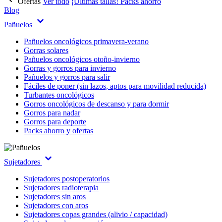
Ofertas
Ver todo
¡Últimas tallas!
Packs ahorro
Blog
Pañuelos
Pañuelos oncológicos primavera-verano
Gorras solares
Pañuelos oncológicos otoño-invierno
Gorras y gorros para invierno
Pañuelos y gorros para salir
Fáciles de poner (sin lazos, aptos para movilidad reducida)
Turbantes oncológicos
Gorros oncológicos de descanso y para dormir
Gorros para nadar
Gorros para deporte
Packs ahorro y ofertas
Sujetadores
Sujetadores postoperatorios
Sujetadores radioterapia
Sujetadores sin aros
Sujetadores con aros
Sujetadores copas grandes (alivio / capacidad)