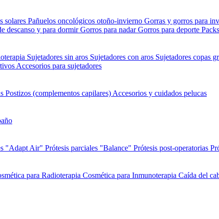
s solares
Pañuelos oncológicos otoño-invierno
Gorras y gorros para in
de descanso y para dormir
Gorros para nadar
Gorros para deporte
Packs
ioterapia
Sujetadores sin aros
Sujetadores con aros
Sujetadores copas gr
tivos
Accesorios para sujetadores
as
Postizos (complementos capilares)
Accesorios y cuidados pelucas
baño
es "Adapt Air"
Prótesis parciales "Balance"
Prótesis post-operatorias
Pr
smética para Radioterapia
Cosmética para Inmunoterapia
Caída del cab