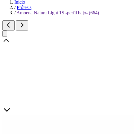
Inicio
/
Prótesis
/
Amoena Natura Light 1S -perfil bajo- (664)