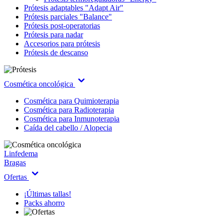
Prótesis adaptables "Adapt Air"
Prótesis parciales "Balance"
Prótesis post-operatorias
Prótesis para nadar
Accesorios para prótesis
Prótesis de descanso
Cosmética oncológica
Cosmética para Quimioterapia
Cosmética para Radioterapia
Cosmética para Inmunoterapia
Caída del cabello / Alopecia
Linfedema
Bragas
Ofertas
¡Últimas tallas!
Packs ahorro