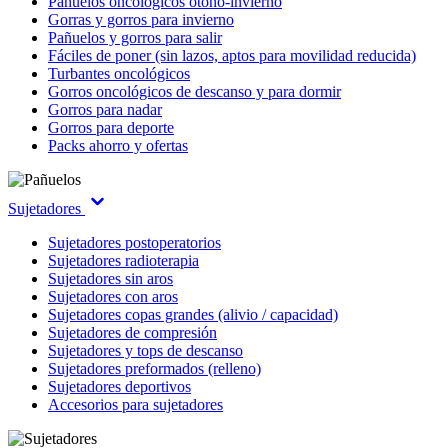
Pañuelos oncológicos otoño-invierno
Gorras y gorros para invierno
Pañuelos y gorros para salir
Fáciles de poner (sin lazos, aptos para movilidad reducida)
Turbantes oncológicos
Gorros oncológicos de descanso y para dormir
Gorros para nadar
Gorros para deporte
Packs ahorro y ofertas
Sujetadores
Sujetadores postoperatorios
Sujetadores radioterapia
Sujetadores sin aros
Sujetadores con aros
Sujetadores copas grandes (alivio / capacidad)
Sujetadores de compresión
Sujetadores y tops de descanso
Sujetadores preformados (relleno)
Sujetadores deportivos
Accesorios para sujetadores