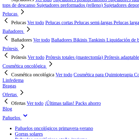
tops de descanso
Sujetadores preformados (relleno)
Sujetadores depor
Pelucas
Pelucas
Ver todo
Pelucas cortas
Pelucas semi-largas
Pelucas larg
Bañadores
Bañadores
Ver todo
Bañadores
Bikinis
Tankinis
Liquidación de 
Prótesis
Prótesis
Ver todo
Prótesis totales (mastectomía)
Prótesis adaptabl
Cosmética oncológica
Cosmética oncológica
Ver todo
Cosmética para Quimioterapia
Co
Linfedema
Bragas
Ofertas
Ofertas
Ver todo
¡Últimas tallas!
Packs ahorro
Blog
Pañuelos
Pañuelos oncológicos primavera-verano
Gorras solares