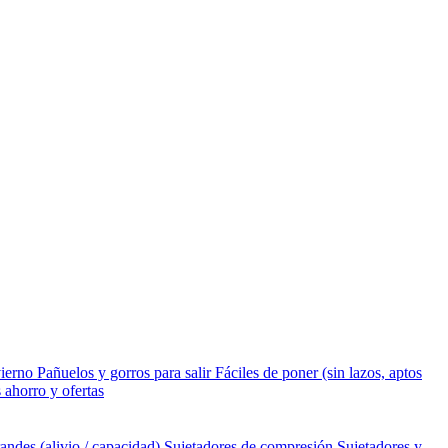
vierno
Pañuelos y gorros para salir
Fáciles de poner (sin lazos, aptos
 ahorro y ofertas
andes (alivio / capacidad)
Sujetadores de compresión
Sujetadores y