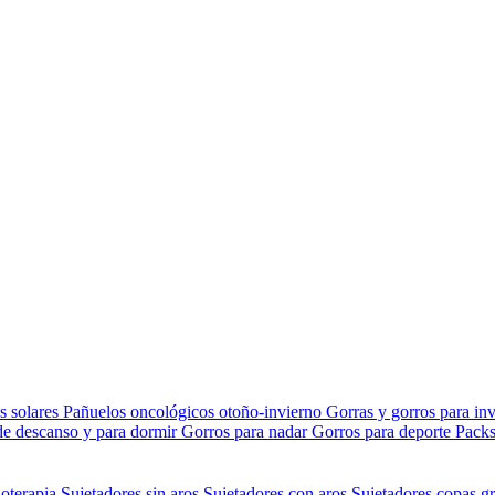
s solares
Pañuelos oncológicos otoño-invierno
Gorras y gorros para in
de descanso y para dormir
Gorros para nadar
Gorros para deporte
Packs
ioterapia
Sujetadores sin aros
Sujetadores con aros
Sujetadores copas gr