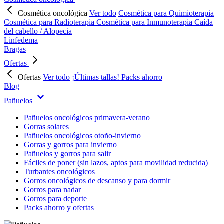
Cosmética oncológica
Ver todo
Cosmética para Quimioterapia
Cosmética para Radioterapia
Cosmética para Inmunoterapia
Caída
del cabello / Alopecia
Linfedema
Bragas
Ofertas
Ofertas
Ver todo
¡Últimas tallas!
Packs ahorro
Blog
Pañuelos
Pañuelos oncológicos primavera-verano
Gorras solares
Pañuelos oncológicos otoño-invierno
Gorras y gorros para invierno
Pañuelos y gorros para salir
Fáciles de poner (sin lazos, aptos para movilidad reducida)
Turbantes oncológicos
Gorros oncológicos de descanso y para dormir
Gorros para nadar
Gorros para deporte
Packs ahorro y ofertas