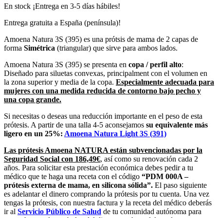
En stock ¡Entrega en 3-5 días hábiles!
Entrega gratuita a España (península)!
Amoena Natura 3S (395) es una prótsis de mama de 2 capas de
forma
Simétrica
(triangular) que sirve para ambos lados.
Amoena Natura 3S (395) se presenta en
copa / perfil alto
:
Diseñado para siluetas convexas, principalment con el volumen en
la zona superior y media de la copa.
Especialmente adecuada para
mujeres con una medida reducida de contorno bajo pecho y
una copa grande.
Si necesitas o deseas una reducción importante en el peso de esta
prótesis. A partir de una talla 4-5 aconsejamos
su equivalente más
ligero en un 25%:
Amoena Natura Light 3S (391)
Las prótesis Amoena NATURA
están subvencionadas por la
Seguridad Social con 186,49
€
, así como su renovación cada 2
años. Para solicitar esta prestación económica debes pedir a tu
médico que te haga una receta con el código
“PDM 000A –
prótesis externa de mama, en silicona sólida”.
El paso siguiente
es adelantar el dinero comprando la prótesis por tu cuenta. Una vez
tengas la prótesis, con nuestra factura y la receta del médico deberás
ir al
Servicio Público de Salud
de tu comunidad autónoma para