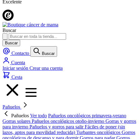
Excelente
Buscar
Buscar
Contacto
Buscar
Cuenta
Iniciar sesión
Crear una cuenta
Cesta
Pañuelos
Pañuelos
Ver todo
Pañuelos oncológicos primavera-verano
Gorras solares
Pañuelos oncológicos otoño-invierno
Gorras y gorros
para invierno
Pañuelos y gorros para salir
Fáciles de poner (sin
lazos, aptos para movilidad reducida)
Turbantes oncológicos
Gorros
oncológicos de descanso y para dormir
Gorros para nadar
Gorros