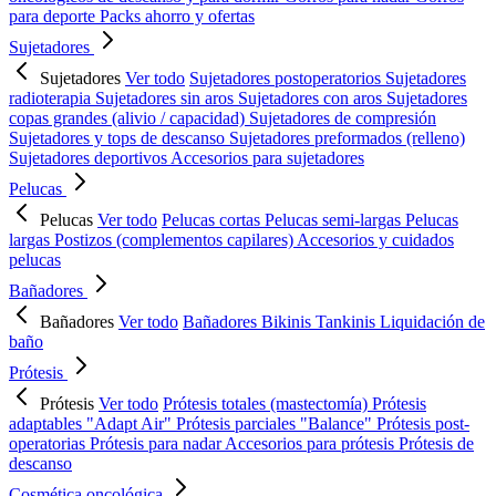
para deporte
Packs ahorro y ofertas
Sujetadores
Sujetadores
Ver todo
Sujetadores postoperatorios
Sujetadores
radioterapia
Sujetadores sin aros
Sujetadores con aros
Sujetadores
copas grandes (alivio / capacidad)
Sujetadores de compresión
Sujetadores y tops de descanso
Sujetadores preformados (relleno)
Sujetadores deportivos
Accesorios para sujetadores
Pelucas
Pelucas
Ver todo
Pelucas cortas
Pelucas semi-largas
Pelucas
largas
Postizos (complementos capilares)
Accesorios y cuidados
pelucas
Bañadores
Bañadores
Ver todo
Bañadores
Bikinis
Tankinis
Liquidación de
baño
Prótesis
Prótesis
Ver todo
Prótesis totales (mastectomía)
Prótesis
adaptables "Adapt Air"
Prótesis parciales "Balance"
Prótesis post-
operatorias
Prótesis para nadar
Accesorios para prótesis
Prótesis de
descanso
Cosmética oncológica