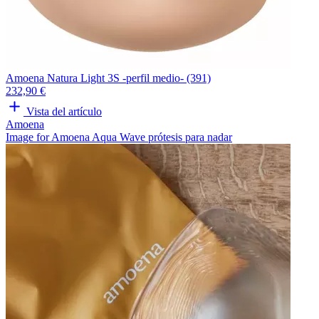
Amoena Natura Light 3S -perfil medio- (391)
232,90 €
Vista del artículo
Amoena
Image for Amoena Aqua Wave prótesis para nadar