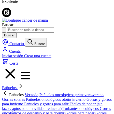
Excelente
Buscar
Buscar
Contacto
Buscar
Cuenta
Iniciar sesión
Crear una cuenta
Cesta
Pañuelos
Pañuelos
Ver todo
Pañuelos oncológicos primavera-verano
Gorras solares
Pañuelos oncológicos otoño-invierno
Gorras y gorros
para invierno
Pañuelos y gorros para salir
Fáciles de poner (sin
lazos, aptos para movilidad reducida)
Turbantes oncológicos
Gorros
oncológicos de descanso y para dormir
Gorros para nadar
Gorros