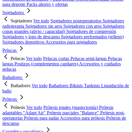
para deporte
Packs ahorro y ofertas
Sujetadores
Sujetadores
Ver todo
Sujetadores postoperatorios
Sujetadores
radioterapia
Sujetadores sin aros
Sujetadores con aros
Sujetadores
copas grandes (alivio / capacidad)
Sujetadores de compresión
Sujetadores y tops de descanso
Sujetadores preformados (relleno)
Sujetadores deportivos
Accesorios para sujetadores
Pelucas
Pelucas
Ver todo
Pelucas cortas
Pelucas semi-largas
Pelucas
largas
Postizos (complementos capilares)
Accesorios y cuidados
pelucas
Bañadores
Bañadores
Ver todo
Bañadores
Bikinis
Tankinis
Liquidación de
baño
Prótesis
Prótesis
Ver todo
Prótesis totales (mastectomía)
Prótesis
adaptables "Adapt Air"
Prótesis parciales "Balance"
Prótesis post-
operatorias
Prótesis para nadar
Accesorios para prótesis
Prótesis de
descanso
Cosmética oncológica