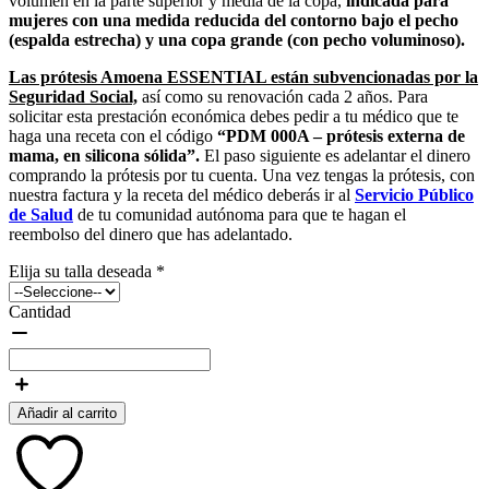
volumen en la parte superior y media de la copa,
indicada para
mujeres con una medida reducida del contorno bajo el pecho
(espalda estrecha) y una copa grande (con pecho voluminoso).
Las prótesis Amoena ESSENTIAL
están subvencionadas por la
Seguridad Social,
así como su renovación cada 2 años. Para
solicitar esta prestación económica debes pedir a tu médico que te
haga una receta con el código
“PDM 000A – prótesis externa de
mama, en silicona sólida”.
El paso siguiente es adelantar el dinero
comprando la prótesis por tu cuenta. Una vez tengas la prótesis, con
nuestra factura y la receta del médico deberás ir al
Servicio Público
de Salud
de tu comunidad autónoma para que te hagan el
reembolso del dinero que has adelantado.
Elija su talla deseada
*
Cantidad
Añadir al carrito