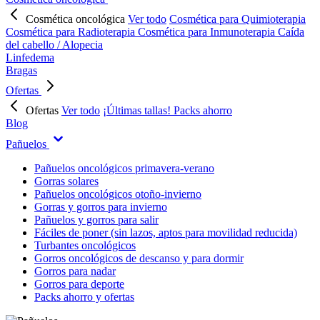
Cosmética oncológica
Ver todo
Cosmética para Quimioterapia
Cosmética para Radioterapia
Cosmética para Inmunoterapia
Caída
del cabello / Alopecia
Linfedema
Bragas
Ofertas
Ofertas
Ver todo
¡Últimas tallas!
Packs ahorro
Blog
Pañuelos
Pañuelos oncológicos primavera-verano
Gorras solares
Pañuelos oncológicos otoño-invierno
Gorras y gorros para invierno
Pañuelos y gorros para salir
Fáciles de poner (sin lazos, aptos para movilidad reducida)
Turbantes oncológicos
Gorros oncológicos de descanso y para dormir
Gorros para nadar
Gorros para deporte
Packs ahorro y ofertas