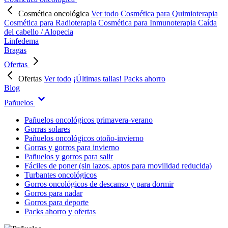
Cosmética oncológica
Ver todo
Cosmética para Quimioterapia
Cosmética para Radioterapia
Cosmética para Inmunoterapia
Caída
del cabello / Alopecia
Linfedema
Bragas
Ofertas
Ofertas
Ver todo
¡Últimas tallas!
Packs ahorro
Blog
Pañuelos
Pañuelos oncológicos primavera-verano
Gorras solares
Pañuelos oncológicos otoño-invierno
Gorras y gorros para invierno
Pañuelos y gorros para salir
Fáciles de poner (sin lazos, aptos para movilidad reducida)
Turbantes oncológicos
Gorros oncológicos de descanso y para dormir
Gorros para nadar
Gorros para deporte
Packs ahorro y ofertas