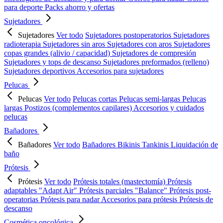
para deporte
Packs ahorro y ofertas
Sujetadores
Sujetadores
Ver todo
Sujetadores postoperatorios
Sujetadores
radioterapia
Sujetadores sin aros
Sujetadores con aros
Sujetadores
copas grandes (alivio / capacidad)
Sujetadores de compresión
Sujetadores y tops de descanso
Sujetadores preformados (relleno)
Sujetadores deportivos
Accesorios para sujetadores
Pelucas
Pelucas
Ver todo
Pelucas cortas
Pelucas semi-largas
Pelucas
largas
Postizos (complementos capilares)
Accesorios y cuidados
pelucas
Bañadores
Bañadores
Ver todo
Bañadores
Bikinis
Tankinis
Liquidación de
baño
Prótesis
Prótesis
Ver todo
Prótesis totales (mastectomía)
Prótesis
adaptables "Adapt Air"
Prótesis parciales "Balance"
Prótesis post-
operatorias
Prótesis para nadar
Accesorios para prótesis
Prótesis de
descanso
Cosmética oncológica