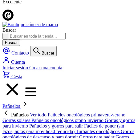
Excelente
Buscar
Buscar
Contacto
Buscar
Cuenta
Iniciar sesión
Crear una cuenta
Cesta
Pañuelos
Pañuelos
Ver todo
Pañuelos oncológicos primavera-verano
Gorras solares
Pañuelos oncológicos otoño-invierno
Gorras y gorros
para invierno
Pañuelos y gorros para salir
Fáciles de poner (sin
lazos, aptos para movilidad reducida)
Turbantes oncológicos
Gorros
oncológicos de descanso y para dormir
Gorros para nadar
Gorros