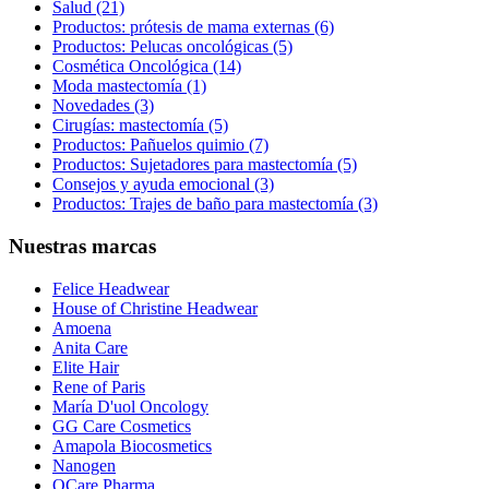
Salud (21)
Productos: prótesis de mama externas (6)
Productos: Pelucas oncológicas (5)
Cosmética Oncológica (14)
Moda mastectomía (1)
Novedades (3)
Cirugías: mastectomía (5)
Productos: Pañuelos quimio (7)
Productos: Sujetadores para mastectomía (5)
Consejos y ayuda emocional (3)
Productos: Trajes de baño para mastectomía (3)
Nuestras marcas
Felice Headwear
House of Christine Headwear
Amoena
Anita Care
Elite Hair
Rene of Paris
María D'uol Oncology
GG Care Cosmetics
Amapola Biocosmetics
Nanogen
OCare Pharma