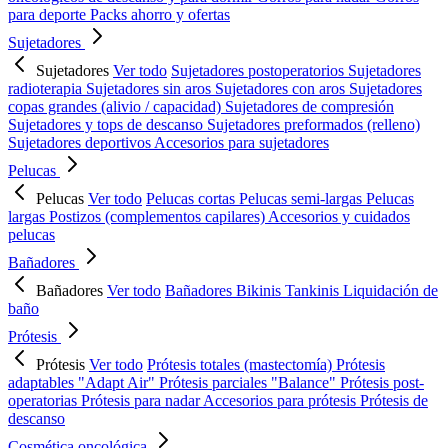
para deporte
Packs ahorro y ofertas
Sujetadores
Sujetadores
Ver todo
Sujetadores postoperatorios
Sujetadores
radioterapia
Sujetadores sin aros
Sujetadores con aros
Sujetadores
copas grandes (alivio / capacidad)
Sujetadores de compresión
Sujetadores y tops de descanso
Sujetadores preformados (relleno)
Sujetadores deportivos
Accesorios para sujetadores
Pelucas
Pelucas
Ver todo
Pelucas cortas
Pelucas semi-largas
Pelucas
largas
Postizos (complementos capilares)
Accesorios y cuidados
pelucas
Bañadores
Bañadores
Ver todo
Bañadores
Bikinis
Tankinis
Liquidación de
baño
Prótesis
Prótesis
Ver todo
Prótesis totales (mastectomía)
Prótesis
adaptables "Adapt Air"
Prótesis parciales "Balance"
Prótesis post-
operatorias
Prótesis para nadar
Accesorios para prótesis
Prótesis de
descanso
Cosmética oncológica