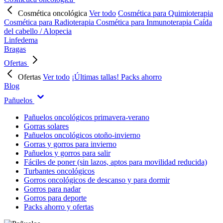
Cosmética oncológica
Ver todo
Cosmética para Quimioterapia
Cosmética para Radioterapia
Cosmética para Inmunoterapia
Caída
del cabello / Alopecia
Linfedema
Bragas
Ofertas
Ofertas
Ver todo
¡Últimas tallas!
Packs ahorro
Blog
Pañuelos
Pañuelos oncológicos primavera-verano
Gorras solares
Pañuelos oncológicos otoño-invierno
Gorras y gorros para invierno
Pañuelos y gorros para salir
Fáciles de poner (sin lazos, aptos para movilidad reducida)
Turbantes oncológicos
Gorros oncológicos de descanso y para dormir
Gorros para nadar
Gorros para deporte
Packs ahorro y ofertas