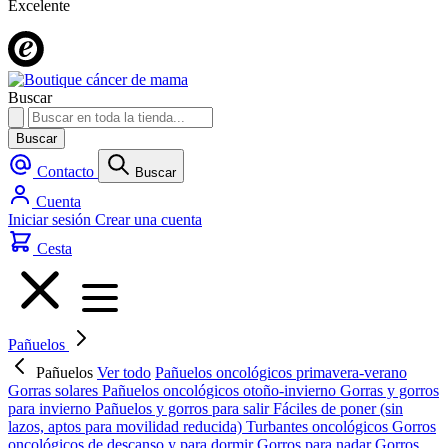
Excelente
Buscar
Buscar
Contacto
Buscar
Cuenta
Iniciar sesión
Crear una cuenta
Cesta
Pañuelos
Pañuelos
Ver todo
Pañuelos oncológicos primavera-verano
Gorras solares
Pañuelos oncológicos otoño-invierno
Gorras y gorros
para invierno
Pañuelos y gorros para salir
Fáciles de poner (sin
lazos, aptos para movilidad reducida)
Turbantes oncológicos
Gorros
oncológicos de descanso y para dormir
Gorros para nadar
Gorros