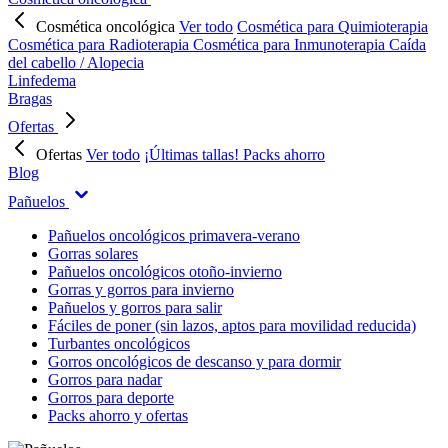
Cosmética oncológica
Ver todo
Cosmética para Quimioterapia
Cosmética para Radioterapia
Cosmética para Inmunoterapia
Caída
del cabello / Alopecia
Linfedema
Bragas
Ofertas
Ofertas
Ver todo
¡Últimas tallas!
Packs ahorro
Blog
Pañuelos
Pañuelos oncológicos primavera-verano
Gorras solares
Pañuelos oncológicos otoño-invierno
Gorras y gorros para invierno
Pañuelos y gorros para salir
Fáciles de poner (sin lazos, aptos para movilidad reducida)
Turbantes oncológicos
Gorros oncológicos de descanso y para dormir
Gorros para nadar
Gorros para deporte
Packs ahorro y ofertas