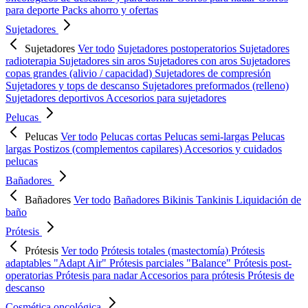
para deporte
Packs ahorro y ofertas
Sujetadores
Sujetadores
Ver todo
Sujetadores postoperatorios
Sujetadores
radioterapia
Sujetadores sin aros
Sujetadores con aros
Sujetadores
copas grandes (alivio / capacidad)
Sujetadores de compresión
Sujetadores y tops de descanso
Sujetadores preformados (relleno)
Sujetadores deportivos
Accesorios para sujetadores
Pelucas
Pelucas
Ver todo
Pelucas cortas
Pelucas semi-largas
Pelucas
largas
Postizos (complementos capilares)
Accesorios y cuidados
pelucas
Bañadores
Bañadores
Ver todo
Bañadores
Bikinis
Tankinis
Liquidación de
baño
Prótesis
Prótesis
Ver todo
Prótesis totales (mastectomía)
Prótesis
adaptables "Adapt Air"
Prótesis parciales "Balance"
Prótesis post-
operatorias
Prótesis para nadar
Accesorios para prótesis
Prótesis de
descanso
Cosmética oncológica