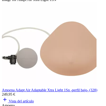
Amoena Adapt Air Adaptable Xtra Light 1Sn -perfil bajo- (328)
249,95 €
Vista del artículo
Amoena