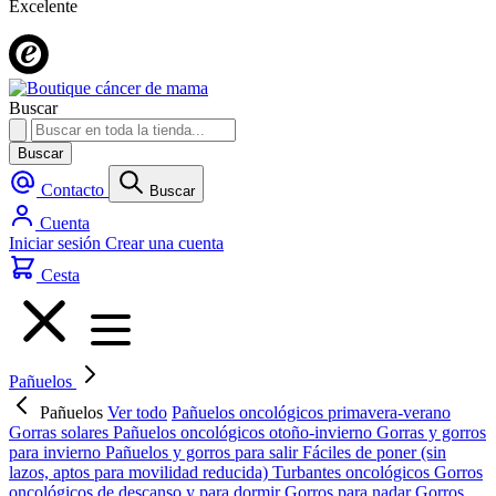
Excelente
Buscar
Buscar
Contacto
Buscar
Cuenta
Iniciar sesión
Crear una cuenta
Cesta
Pañuelos
Pañuelos
Ver todo
Pañuelos oncológicos primavera-verano
Gorras solares
Pañuelos oncológicos otoño-invierno
Gorras y gorros
para invierno
Pañuelos y gorros para salir
Fáciles de poner (sin
lazos, aptos para movilidad reducida)
Turbantes oncológicos
Gorros
oncológicos de descanso y para dormir
Gorros para nadar
Gorros