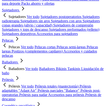
para deporte
Packs ahorro y ofertas
Sujetadores
Sujetadores
Ver todo
Sujetadores postoperatorios
Sujetadores
radioterapia
Sujetadores sin aros
Sujetadores con aros
Sujetadores
copas grandes (alivio / capacidad)
Sujetadores de compresión
Sujetadores y tops de descanso
Sujetadores preformados (relleno)
Sujetadores deportivos
Accesorios para sujetadores
Pelucas
Pelucas
Ver todo
Pelucas cortas
Pelucas semi-largas
Pelucas
largas
Postizos (complementos capilares)
Accesorios y cuidados
pelucas
Bañadores
Bañadores
Ver todo
Bañadores
Bikinis
Tankinis
Liquidación de
baño
Prótesis
Prótesis
Ver todo
Prótesis totales (mastectomía)
Prótesis
adaptables "Adapt Air"
Prótesis parciales "Balance"
Prótesis post-
operatorias
Prótesis para nadar
Accesorios para prótesis
Prótesis de
descanso
Cosmética oncológica