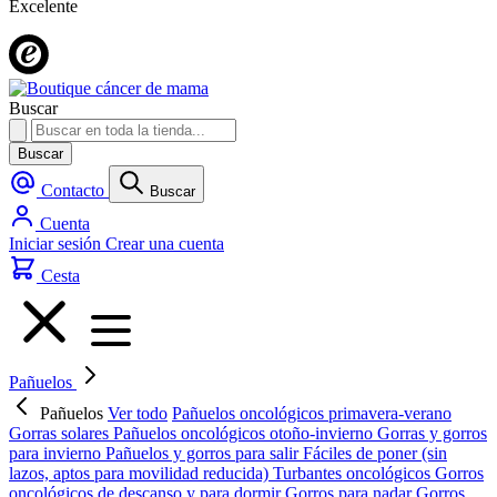
Excelente
Buscar
Buscar
Contacto
Buscar
Cuenta
Iniciar sesión
Crear una cuenta
Cesta
Pañuelos
Pañuelos
Ver todo
Pañuelos oncológicos primavera-verano
Gorras solares
Pañuelos oncológicos otoño-invierno
Gorras y gorros
para invierno
Pañuelos y gorros para salir
Fáciles de poner (sin
lazos, aptos para movilidad reducida)
Turbantes oncológicos
Gorros
oncológicos de descanso y para dormir
Gorros para nadar
Gorros