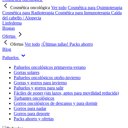
Cosmética oncológica
Ver todo
Cosmética para Quimioterapia
Cosmética para Radioterapia
Cosmética para Inmunoterapia
Caída
del cabello / Alopecia
Linfedema
Bragas
Ofertas
Ofertas
Ver todo
¡Últimas tallas!
Packs ahorro
Blog
Pañuelos
Pañuelos oncológicos primavera-verano
Gorras solares
Pañuelos oncológicos otoño-invierno
Gorras y gorros para invierno
Pañuelos y gorros para salir
Fáciles de poner (sin lazos, aptos para movilidad reducida)
Turbantes oncológicos
Gorros oncológicos de descanso y para dormir
Gorros para nadar
Gorros para deporte
Packs ahorro y ofertas