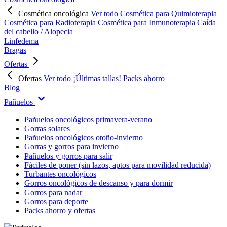
Cosmética oncológica
Ver todo
Cosmética para Quimioterapia
Cosmética para Radioterapia
Cosmética para Inmunoterapia
Caída
del cabello / Alopecia
Linfedema
Bragas
Ofertas
Ofertas
Ver todo
¡Últimas tallas!
Packs ahorro
Blog
Pañuelos
Pañuelos oncológicos primavera-verano
Gorras solares
Pañuelos oncológicos otoño-invierno
Gorras y gorros para invierno
Pañuelos y gorros para salir
Fáciles de poner (sin lazos, aptos para movilidad reducida)
Turbantes oncológicos
Gorros oncológicos de descanso y para dormir
Gorros para nadar
Gorros para deporte
Packs ahorro y ofertas