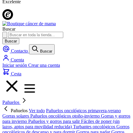
Excelente
Buscar
Buscar
Contacto
Buscar
Cuenta
Iniciar sesión
Crear una cuenta
Cesta
Pañuelos
Pañuelos
Ver todo
Pañuelos oncológicos primavera-verano
Gorras solares
Pañuelos oncológicos otoño-invierno
Gorras y gorros
para invierno
Pañuelos y gorros para salir
Fáciles de poner (sin
lazos, aptos para movilidad reducida)
Turbantes oncológicos
Gorros
oncológicos de descanso y para dormir
Gorros para nadar
Gorros