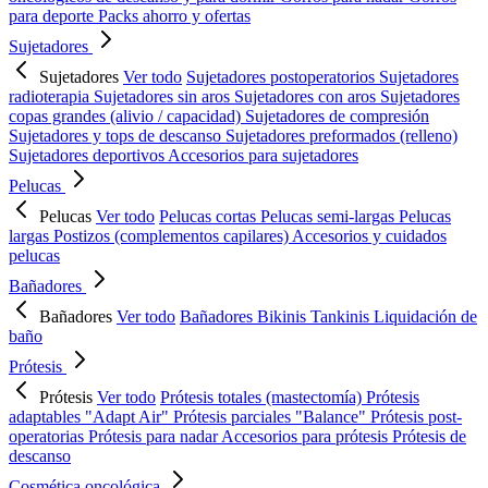
para deporte
Packs ahorro y ofertas
Sujetadores
Sujetadores
Ver todo
Sujetadores postoperatorios
Sujetadores
radioterapia
Sujetadores sin aros
Sujetadores con aros
Sujetadores
copas grandes (alivio / capacidad)
Sujetadores de compresión
Sujetadores y tops de descanso
Sujetadores preformados (relleno)
Sujetadores deportivos
Accesorios para sujetadores
Pelucas
Pelucas
Ver todo
Pelucas cortas
Pelucas semi-largas
Pelucas
largas
Postizos (complementos capilares)
Accesorios y cuidados
pelucas
Bañadores
Bañadores
Ver todo
Bañadores
Bikinis
Tankinis
Liquidación de
baño
Prótesis
Prótesis
Ver todo
Prótesis totales (mastectomía)
Prótesis
adaptables "Adapt Air"
Prótesis parciales "Balance"
Prótesis post-
operatorias
Prótesis para nadar
Accesorios para prótesis
Prótesis de
descanso
Cosmética oncológica