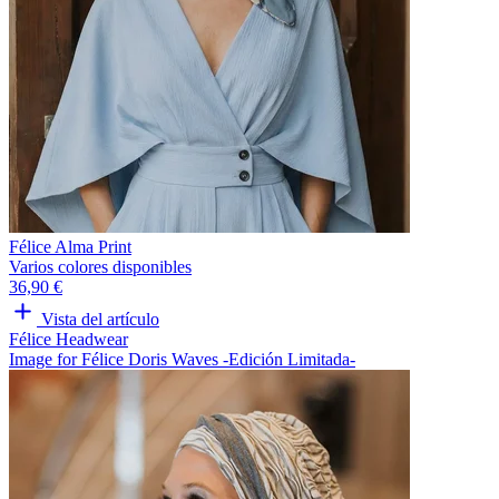
Félice Alma Print
Varios colores disponibles
36,90 €
Vista del artículo
Félice Headwear
Image for Félice Doris Waves -Edición Limitada-