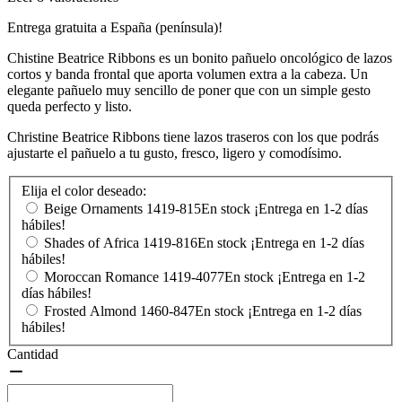
Entrega gratuita a España (península)!
Chistine Beatrice Ribbons es un bonito pañuelo oncológico de lazos
cortos y banda frontal que aporta volumen extra a la cabeza. Un
elegante pañuelo muy sencillo de poner que con un simple gesto
queda perfecto y listo.
Christine Beatrice Ribbons tiene lazos traseros con los que podrás
ajustarte el pañuelo a tu gusto, fresco, ligero y comodísimo.
Elija el color deseado:
Beige Ornaments
1419-815
En stock ¡Entrega en 1-2 días
hábiles!
Shades of Africa
1419-816
En stock ¡Entrega en 1-2 días
hábiles!
Moroccan Romance
1419-4077
En stock ¡Entrega en 1-2
días hábiles!
Frosted Almond
1460-847
En stock ¡Entrega en 1-2 días
hábiles!
Cantidad