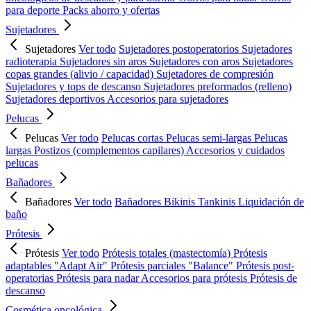
para deporte
Packs ahorro y ofertas
Sujetadores
Sujetadores
Ver todo
Sujetadores postoperatorios
Sujetadores
radioterapia
Sujetadores sin aros
Sujetadores con aros
Sujetadores
copas grandes (alivio / capacidad)
Sujetadores de compresión
Sujetadores y tops de descanso
Sujetadores preformados (relleno)
Sujetadores deportivos
Accesorios para sujetadores
Pelucas
Pelucas
Ver todo
Pelucas cortas
Pelucas semi-largas
Pelucas
largas
Postizos (complementos capilares)
Accesorios y cuidados
pelucas
Bañadores
Bañadores
Ver todo
Bañadores
Bikinis
Tankinis
Liquidación de
baño
Prótesis
Prótesis
Ver todo
Prótesis totales (mastectomía)
Prótesis
adaptables "Adapt Air"
Prótesis parciales "Balance"
Prótesis post-
operatorias
Prótesis para nadar
Accesorios para prótesis
Prótesis de
descanso
Cosmética oncológica