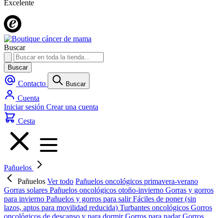
Excelente
Buscar
Buscar
Contacto
Buscar
Cuenta
Iniciar sesión
Crear una cuenta
Cesta
Pañuelos
Pañuelos
Ver todo
Pañuelos oncológicos primavera-verano
Gorras solares
Pañuelos oncológicos otoño-invierno
Gorras y gorros
para invierno
Pañuelos y gorros para salir
Fáciles de poner (sin
lazos, aptos para movilidad reducida)
Turbantes oncológicos
Gorros
oncológicos de descanso y para dormir
Gorros para nadar
Gorros