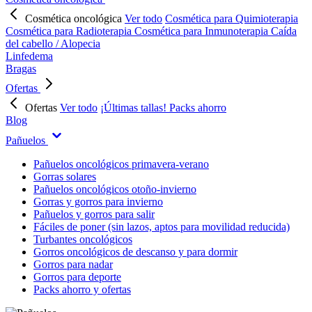
Cosmética oncológica
Ver todo
Cosmética para Quimioterapia
Cosmética para Radioterapia
Cosmética para Inmunoterapia
Caída
del cabello / Alopecia
Linfedema
Bragas
Ofertas
Ofertas
Ver todo
¡Últimas tallas!
Packs ahorro
Blog
Pañuelos
Pañuelos oncológicos primavera-verano
Gorras solares
Pañuelos oncológicos otoño-invierno
Gorras y gorros para invierno
Pañuelos y gorros para salir
Fáciles de poner (sin lazos, aptos para movilidad reducida)
Turbantes oncológicos
Gorros oncológicos de descanso y para dormir
Gorros para nadar
Gorros para deporte
Packs ahorro y ofertas