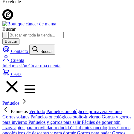
Excelente
Buscar
Buscar
Contacto
Buscar
Cuenta
Iniciar sesión
Crear una cuenta
Cesta
Pañuelos
Pañuelos
Ver todo
Pañuelos oncológicos primavera-verano
Gorras solares
Pañuelos oncológicos otoño-invierno
Gorras y gorros
para invierno
Pañuelos y gorros para salir
Fáciles de poner (sin
lazos, aptos para movilidad reducida)
Turbantes oncológicos
Gorros
oncológicos de descanso y para dormir
Gorros para nadar
Gorros