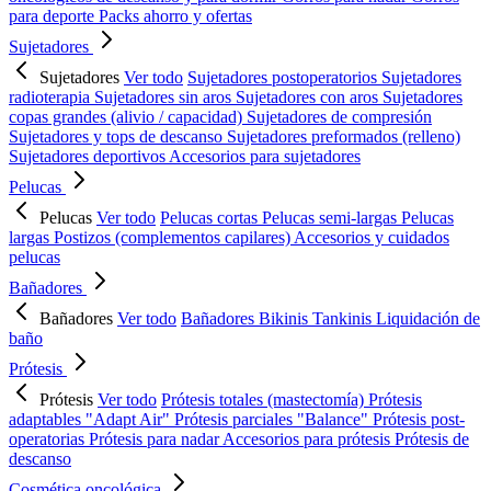
para deporte
Packs ahorro y ofertas
Sujetadores
Sujetadores
Ver todo
Sujetadores postoperatorios
Sujetadores
radioterapia
Sujetadores sin aros
Sujetadores con aros
Sujetadores
copas grandes (alivio / capacidad)
Sujetadores de compresión
Sujetadores y tops de descanso
Sujetadores preformados (relleno)
Sujetadores deportivos
Accesorios para sujetadores
Pelucas
Pelucas
Ver todo
Pelucas cortas
Pelucas semi-largas
Pelucas
largas
Postizos (complementos capilares)
Accesorios y cuidados
pelucas
Bañadores
Bañadores
Ver todo
Bañadores
Bikinis
Tankinis
Liquidación de
baño
Prótesis
Prótesis
Ver todo
Prótesis totales (mastectomía)
Prótesis
adaptables "Adapt Air"
Prótesis parciales "Balance"
Prótesis post-
operatorias
Prótesis para nadar
Accesorios para prótesis
Prótesis de
descanso
Cosmética oncológica