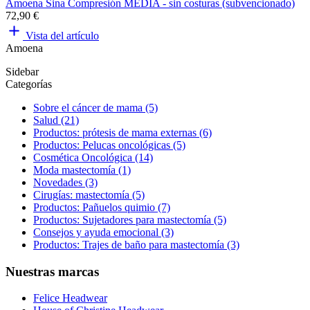
Amoena Sina Compresión MEDIA - sin costuras (subvencionado)
72,90 €
Vista del artículo
Amoena
Sidebar
Categorías
Sobre el cáncer de mama (5)
Salud (21)
Productos: prótesis de mama externas (6)
Productos: Pelucas oncológicas (5)
Cosmética Oncológica (14)
Moda mastectomía (1)
Novedades (3)
Cirugías: mastectomía (5)
Productos: Pañuelos quimio (7)
Productos: Sujetadores para mastectomía (5)
Consejos y ayuda emocional (3)
Productos: Trajes de baño para mastectomía (3)
Nuestras marcas
Felice Headwear