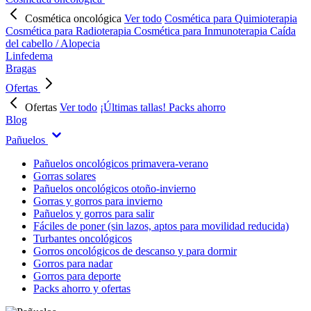
Cosmética oncológica
Ver todo
Cosmética para Quimioterapia
Cosmética para Radioterapia
Cosmética para Inmunoterapia
Caída
del cabello / Alopecia
Linfedema
Bragas
Ofertas
Ofertas
Ver todo
¡Últimas tallas!
Packs ahorro
Blog
Pañuelos
Pañuelos oncológicos primavera-verano
Gorras solares
Pañuelos oncológicos otoño-invierno
Gorras y gorros para invierno
Pañuelos y gorros para salir
Fáciles de poner (sin lazos, aptos para movilidad reducida)
Turbantes oncológicos
Gorros oncológicos de descanso y para dormir
Gorros para nadar
Gorros para deporte
Packs ahorro y ofertas