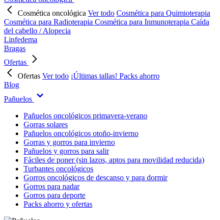
Cosmética oncológica
Ver todo
Cosmética para Quimioterapia
Cosmética para Radioterapia
Cosmética para Inmunoterapia
Caída
del cabello / Alopecia
Linfedema
Bragas
Ofertas
Ofertas
Ver todo
¡Últimas tallas!
Packs ahorro
Blog
Pañuelos
Pañuelos oncológicos primavera-verano
Gorras solares
Pañuelos oncológicos otoño-invierno
Gorras y gorros para invierno
Pañuelos y gorros para salir
Fáciles de poner (sin lazos, aptos para movilidad reducida)
Turbantes oncológicos
Gorros oncológicos de descanso y para dormir
Gorros para nadar
Gorros para deporte
Packs ahorro y ofertas