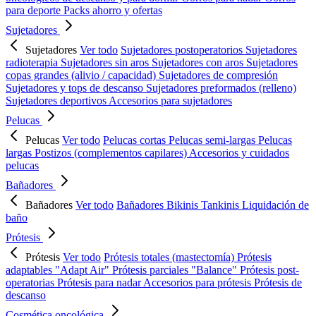
para deporte
Packs ahorro y ofertas
Sujetadores
Sujetadores
Ver todo
Sujetadores postoperatorios
Sujetadores
radioterapia
Sujetadores sin aros
Sujetadores con aros
Sujetadores
copas grandes (alivio / capacidad)
Sujetadores de compresión
Sujetadores y tops de descanso
Sujetadores preformados (relleno)
Sujetadores deportivos
Accesorios para sujetadores
Pelucas
Pelucas
Ver todo
Pelucas cortas
Pelucas semi-largas
Pelucas
largas
Postizos (complementos capilares)
Accesorios y cuidados
pelucas
Bañadores
Bañadores
Ver todo
Bañadores
Bikinis
Tankinis
Liquidación de
baño
Prótesis
Prótesis
Ver todo
Prótesis totales (mastectomía)
Prótesis
adaptables "Adapt Air"
Prótesis parciales "Balance"
Prótesis post-
operatorias
Prótesis para nadar
Accesorios para prótesis
Prótesis de
descanso
Cosmética oncológica