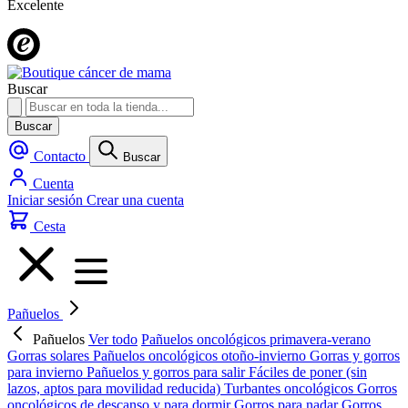
Excelente
Buscar
Buscar
Contacto
Buscar
Cuenta
Iniciar sesión
Crear una cuenta
Cesta
Pañuelos
Pañuelos
Ver todo
Pañuelos oncológicos primavera-verano
Gorras solares
Pañuelos oncológicos otoño-invierno
Gorras y gorros
para invierno
Pañuelos y gorros para salir
Fáciles de poner (sin
lazos, aptos para movilidad reducida)
Turbantes oncológicos
Gorros
oncológicos de descanso y para dormir
Gorros para nadar
Gorros