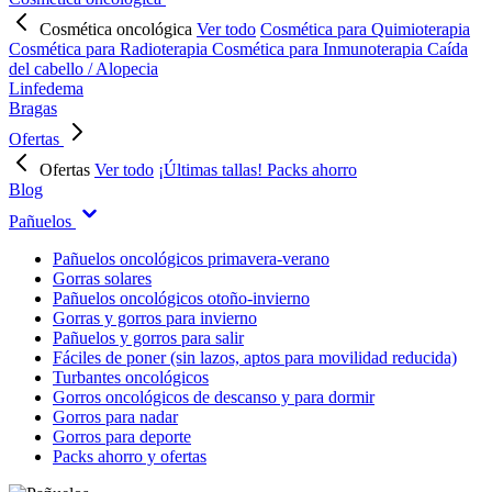
Cosmética oncológica
Ver todo
Cosmética para Quimioterapia
Cosmética para Radioterapia
Cosmética para Inmunoterapia
Caída
del cabello / Alopecia
Linfedema
Bragas
Ofertas
Ofertas
Ver todo
¡Últimas tallas!
Packs ahorro
Blog
Pañuelos
Pañuelos oncológicos primavera-verano
Gorras solares
Pañuelos oncológicos otoño-invierno
Gorras y gorros para invierno
Pañuelos y gorros para salir
Fáciles de poner (sin lazos, aptos para movilidad reducida)
Turbantes oncológicos
Gorros oncológicos de descanso y para dormir
Gorros para nadar
Gorros para deporte
Packs ahorro y ofertas