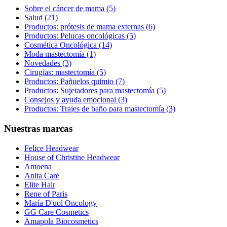
Sobre el cáncer de mama (5)
Salud (21)
Productos: prótesis de mama externas (6)
Productos: Pelucas oncológicas (5)
Cosmética Oncológica (14)
Moda mastectomía (1)
Novedades (3)
Cirugías: mastectomía (5)
Productos: Pañuelos quimio (7)
Productos: Sujetadores para mastectomía (5)
Consejos y ayuda emocional (3)
Productos: Trajes de baño para mastectomía (3)
Nuestras marcas
Felice Headwear
House of Christine Headwear
Amoena
Anita Care
Elite Hair
Rene of Paris
María D'uol Oncology
GG Care Cosmetics
Amapola Biocosmetics