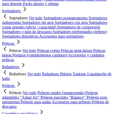
para deporte
Packs ahorro y ofertas
Sujetadores
Sujetadores
Ver todo
Sujetadores postoperatorios
Sujetadores
radioterapia
Sujetadores sin aros
Sujetadores con aros
Sujetadores
copas grandes (alivio / capacidad)
Sujetadores de compresión
Sujetadores y tops de descanso
Sujetadores preformados (relleno)
Sujetadores deportivos
Accesorios para sujetadores
Pelucas
Pelucas
Ver todo
Pelucas cortas
Pelucas semi-largas
Pelucas
largas
Postizos (complementos capilares)
Accesorios y cuidados
pelucas
Bañadores
Bañadores
Ver todo
Bañadores
Bikinis
Tankinis
Liquidación de
baño
Prótesis
Prótesis
Ver todo
Prótesis totales (mastectomía)
Prótesis
adaptables "Adapt Air"
Prótesis parciales "Balance"
Prótesis post-
operatorias
Prótesis para nadar
Accesorios para prótesis
Prótesis de
descanso
Cosmética oncológica