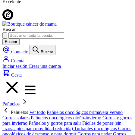
Excelente
Buscar
Buscar
Contacto
Buscar
Cuenta
Iniciar sesión
Crear una cuenta
Cesta
Pañuelos
Pañuelos
Ver todo
Pañuelos oncológicos primavera-verano
Gorras solares
Pañuelos oncológicos otoño-invierno
Gorras y gorros
para invierno
Pañuelos y gorros para salir
Fáciles de poner (sin
lazos, aptos para movilidad reducida)
Turbantes oncológicos
Gorros
oncológicos de descanso y para dormir
Gorros para nadar
Gorros