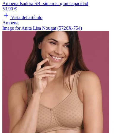
Amoena Isadora SB -sin aros- gran capacidad
53,90 €
Vista del artículo
Amoena
Image for Anita Lisa Nougat (5726X-754)