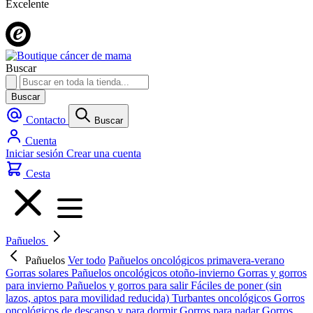
Excelente
Buscar
Buscar
Contacto
Buscar
Cuenta
Iniciar sesión
Crear una cuenta
Cesta
Pañuelos
Pañuelos
Ver todo
Pañuelos oncológicos primavera-verano
Gorras solares
Pañuelos oncológicos otoño-invierno
Gorras y gorros
para invierno
Pañuelos y gorros para salir
Fáciles de poner (sin
lazos, aptos para movilidad reducida)
Turbantes oncológicos
Gorros
oncológicos de descanso y para dormir
Gorros para nadar
Gorros