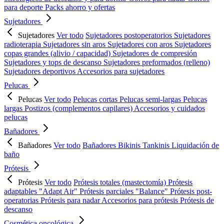
para deporte
Packs ahorro y ofertas
Sujetadores
Sujetadores
Ver todo
Sujetadores postoperatorios
Sujetadores
radioterapia
Sujetadores sin aros
Sujetadores con aros
Sujetadores
copas grandes (alivio / capacidad)
Sujetadores de compresión
Sujetadores y tops de descanso
Sujetadores preformados (relleno)
Sujetadores deportivos
Accesorios para sujetadores
Pelucas
Pelucas
Ver todo
Pelucas cortas
Pelucas semi-largas
Pelucas
largas
Postizos (complementos capilares)
Accesorios y cuidados
pelucas
Bañadores
Bañadores
Ver todo
Bañadores
Bikinis
Tankinis
Liquidación de
baño
Prótesis
Prótesis
Ver todo
Prótesis totales (mastectomía)
Prótesis
adaptables "Adapt Air"
Prótesis parciales "Balance"
Prótesis post-
operatorias
Prótesis para nadar
Accesorios para prótesis
Prótesis de
descanso
Cosmética oncológica