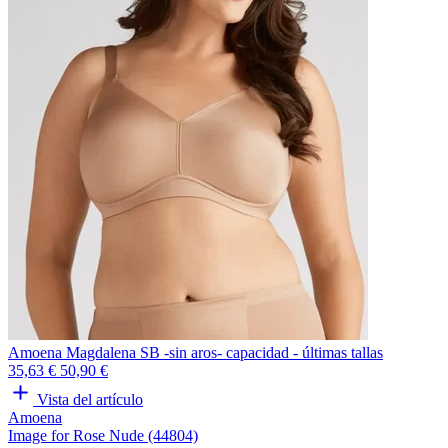
Amoena Magdalena SB -sin aros- capacidad - últimas tallas
35,63 €
50,90 €
Vista del artículo
Amoena
Image for Rose Nude (44804)