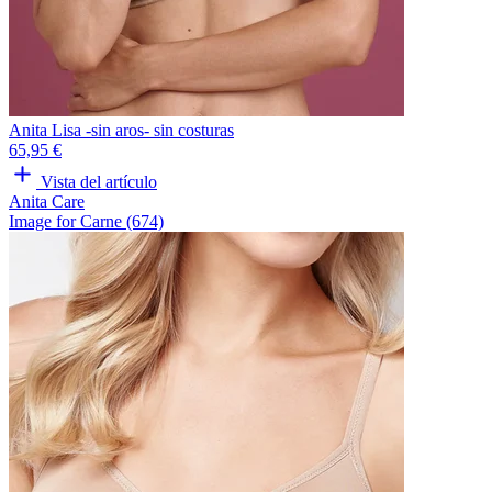
Anita Lisa -sin aros- sin costuras
65,95 €
Vista del artículo
Anita Care
Image for Carne (674)