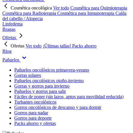
Cosmética oncológica
Ver todo
Cosmética para Quimioterapia
Cosmética para Radioterapia
Cosmética para Inmunoterapia
Caída
del cabello / Alopecia
Linfedema
Bragas
Ofertas
Ofertas
Ver todo
¡Últimas tallas!
Packs ahorro
Blog
Pañuelos
Pañuelos oncológicos primavera-verano
Gorras solares
Pañuelos oncológicos otoño-invierno
Gorras y gorros para invierno
Pañuelos y gorros para salir
Fáciles de poner (sin lazos, aptos para movilidad reducida)
Turbantes oncológicos
Gorros oncológicos de descanso y para dormir
Gorros para nadar
Gorros para deporte
Packs ahorro y ofertas