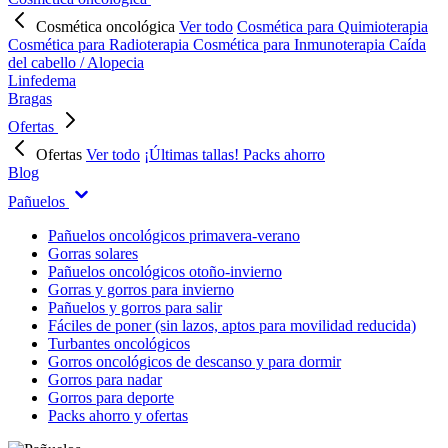
Cosmética oncológica
Ver todo
Cosmética para Quimioterapia
Cosmética para Radioterapia
Cosmética para Inmunoterapia
Caída
del cabello / Alopecia
Linfedema
Bragas
Ofertas
Ofertas
Ver todo
¡Últimas tallas!
Packs ahorro
Blog
Pañuelos
Pañuelos oncológicos primavera-verano
Gorras solares
Pañuelos oncológicos otoño-invierno
Gorras y gorros para invierno
Pañuelos y gorros para salir
Fáciles de poner (sin lazos, aptos para movilidad reducida)
Turbantes oncológicos
Gorros oncológicos de descanso y para dormir
Gorros para nadar
Gorros para deporte
Packs ahorro y ofertas