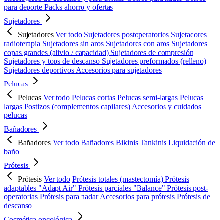
para deporte
Packs ahorro y ofertas
Sujetadores
Sujetadores
Ver todo
Sujetadores postoperatorios
Sujetadores
radioterapia
Sujetadores sin aros
Sujetadores con aros
Sujetadores
copas grandes (alivio / capacidad)
Sujetadores de compresión
Sujetadores y tops de descanso
Sujetadores preformados (relleno)
Sujetadores deportivos
Accesorios para sujetadores
Pelucas
Pelucas
Ver todo
Pelucas cortas
Pelucas semi-largas
Pelucas
largas
Postizos (complementos capilares)
Accesorios y cuidados
pelucas
Bañadores
Bañadores
Ver todo
Bañadores
Bikinis
Tankinis
Liquidación de
baño
Prótesis
Prótesis
Ver todo
Prótesis totales (mastectomía)
Prótesis
adaptables "Adapt Air"
Prótesis parciales "Balance"
Prótesis post-
operatorias
Prótesis para nadar
Accesorios para prótesis
Prótesis de
descanso
Cosmética oncológica