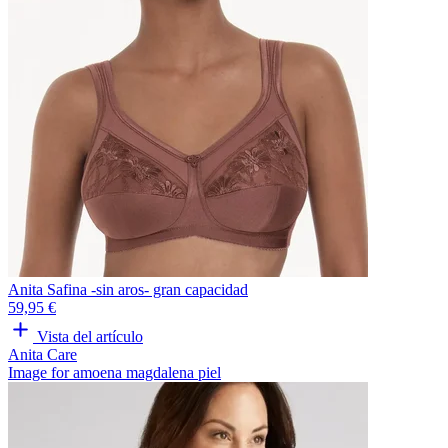
Anita Safina -sin aros- gran capacidad
59,95 €
Vista del artículo
Anita Care
Image for amoena magdalena piel