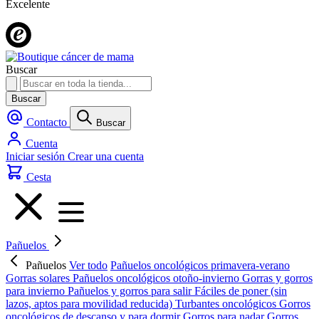
Excelente
Buscar
Buscar
Contacto
Buscar
Cuenta
Iniciar sesión
Crear una cuenta
Cesta
Pañuelos
Pañuelos
Ver todo
Pañuelos oncológicos primavera-verano
Gorras solares
Pañuelos oncológicos otoño-invierno
Gorras y gorros
para invierno
Pañuelos y gorros para salir
Fáciles de poner (sin
lazos, aptos para movilidad reducida)
Turbantes oncológicos
Gorros
oncológicos de descanso y para dormir
Gorros para nadar
Gorros