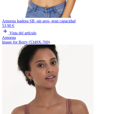
Amoena Isadora SB -sin aros- gran capacidad
53,90 €
Vista del artículo
Amoena
Image for Berry (5349X-769)