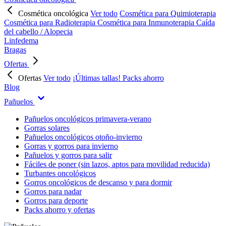
Cosmética oncológica
Ver todo
Cosmética para Quimioterapia
Cosmética para Radioterapia
Cosmética para Inmunoterapia
Caída
del cabello / Alopecia
Linfedema
Bragas
Ofertas
Ofertas
Ver todo
¡Últimas tallas!
Packs ahorro
Blog
Pañuelos
Pañuelos oncológicos primavera-verano
Gorras solares
Pañuelos oncológicos otoño-invierno
Gorras y gorros para invierno
Pañuelos y gorros para salir
Fáciles de poner (sin lazos, aptos para movilidad reducida)
Turbantes oncológicos
Gorros oncológicos de descanso y para dormir
Gorros para nadar
Gorros para deporte
Packs ahorro y ofertas