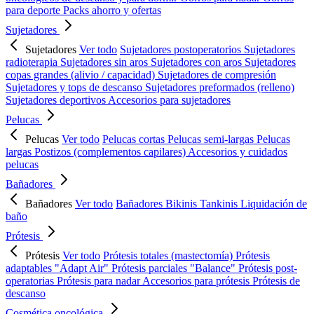
para deporte
Packs ahorro y ofertas
Sujetadores
Sujetadores
Ver todo
Sujetadores postoperatorios
Sujetadores
radioterapia
Sujetadores sin aros
Sujetadores con aros
Sujetadores
copas grandes (alivio / capacidad)
Sujetadores de compresión
Sujetadores y tops de descanso
Sujetadores preformados (relleno)
Sujetadores deportivos
Accesorios para sujetadores
Pelucas
Pelucas
Ver todo
Pelucas cortas
Pelucas semi-largas
Pelucas
largas
Postizos (complementos capilares)
Accesorios y cuidados
pelucas
Bañadores
Bañadores
Ver todo
Bañadores
Bikinis
Tankinis
Liquidación de
baño
Prótesis
Prótesis
Ver todo
Prótesis totales (mastectomía)
Prótesis
adaptables "Adapt Air"
Prótesis parciales "Balance"
Prótesis post-
operatorias
Prótesis para nadar
Accesorios para prótesis
Prótesis de
descanso
Cosmética oncológica