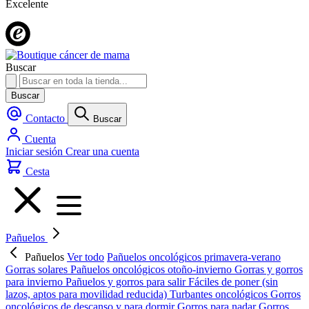
Excelente
Buscar
Buscar
Contacto
Buscar
Cuenta
Iniciar sesión
Crear una cuenta
Cesta
Pañuelos
Pañuelos
Ver todo
Pañuelos oncológicos primavera-verano
Gorras solares
Pañuelos oncológicos otoño-invierno
Gorras y gorros
para invierno
Pañuelos y gorros para salir
Fáciles de poner (sin
lazos, aptos para movilidad reducida)
Turbantes oncológicos
Gorros
oncológicos de descanso y para dormir
Gorros para nadar
Gorros