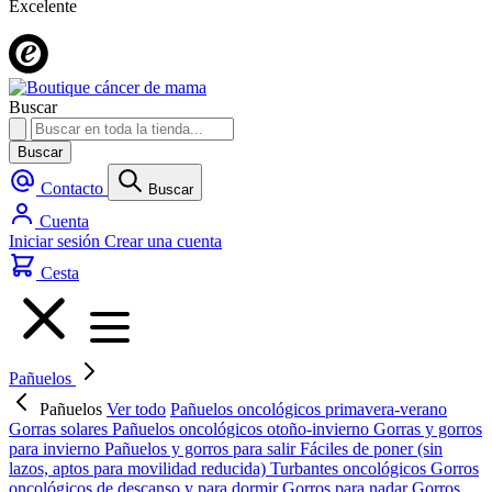
Excelente
Buscar
Buscar
Contacto
Buscar
Cuenta
Iniciar sesión
Crear una cuenta
Cesta
Pañuelos
Pañuelos
Ver todo
Pañuelos oncológicos primavera-verano
Gorras solares
Pañuelos oncológicos otoño-invierno
Gorras y gorros
para invierno
Pañuelos y gorros para salir
Fáciles de poner (sin
lazos, aptos para movilidad reducida)
Turbantes oncológicos
Gorros
oncológicos de descanso y para dormir
Gorros para nadar
Gorros