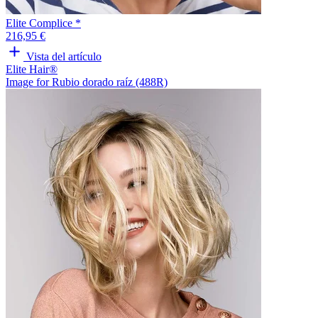
Elite Complice *
216,95 €
Vista del artículo
Elite Hair®
Image for Rubio dorado raíz (488R)