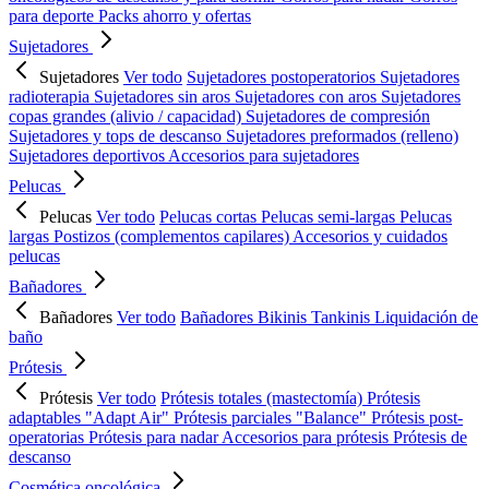
para deporte
Packs ahorro y ofertas
Sujetadores
Sujetadores
Ver todo
Sujetadores postoperatorios
Sujetadores
radioterapia
Sujetadores sin aros
Sujetadores con aros
Sujetadores
copas grandes (alivio / capacidad)
Sujetadores de compresión
Sujetadores y tops de descanso
Sujetadores preformados (relleno)
Sujetadores deportivos
Accesorios para sujetadores
Pelucas
Pelucas
Ver todo
Pelucas cortas
Pelucas semi-largas
Pelucas
largas
Postizos (complementos capilares)
Accesorios y cuidados
pelucas
Bañadores
Bañadores
Ver todo
Bañadores
Bikinis
Tankinis
Liquidación de
baño
Prótesis
Prótesis
Ver todo
Prótesis totales (mastectomía)
Prótesis
adaptables "Adapt Air"
Prótesis parciales "Balance"
Prótesis post-
operatorias
Prótesis para nadar
Accesorios para prótesis
Prótesis de
descanso
Cosmética oncológica