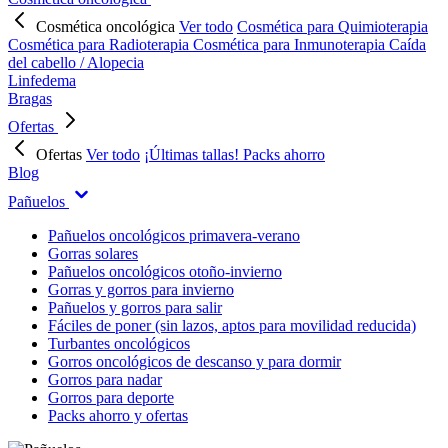
Cosmética oncológica
Ver todo
Cosmética para Quimioterapia
Cosmética para Radioterapia
Cosmética para Inmunoterapia
Caída
del cabello / Alopecia
Linfedema
Bragas
Ofertas
Ofertas
Ver todo
¡Últimas tallas!
Packs ahorro
Blog
Pañuelos
Pañuelos oncológicos primavera-verano
Gorras solares
Pañuelos oncológicos otoño-invierno
Gorras y gorros para invierno
Pañuelos y gorros para salir
Fáciles de poner (sin lazos, aptos para movilidad reducida)
Turbantes oncológicos
Gorros oncológicos de descanso y para dormir
Gorros para nadar
Gorros para deporte
Packs ahorro y ofertas