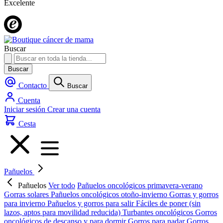
Excelente
Buscar
Buscar
Contacto
Buscar
Cuenta
Iniciar sesión
Crear una cuenta
Cesta
Pañuelos
Pañuelos
Ver todo
Pañuelos oncológicos primavera-verano
Gorras solares
Pañuelos oncológicos otoño-invierno
Gorras y gorros
para invierno
Pañuelos y gorros para salir
Fáciles de poner (sin
lazos, aptos para movilidad reducida)
Turbantes oncológicos
Gorros
oncológicos de descanso y para dormir
Gorros para nadar
Gorros