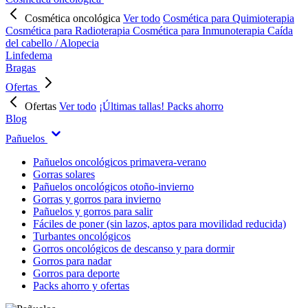
Cosmética oncológica
Ver todo
Cosmética para Quimioterapia
Cosmética para Radioterapia
Cosmética para Inmunoterapia
Caída
del cabello / Alopecia
Linfedema
Bragas
Ofertas
Ofertas
Ver todo
¡Últimas tallas!
Packs ahorro
Blog
Pañuelos
Pañuelos oncológicos primavera-verano
Gorras solares
Pañuelos oncológicos otoño-invierno
Gorras y gorros para invierno
Pañuelos y gorros para salir
Fáciles de poner (sin lazos, aptos para movilidad reducida)
Turbantes oncológicos
Gorros oncológicos de descanso y para dormir
Gorros para nadar
Gorros para deporte
Packs ahorro y ofertas