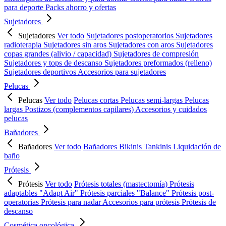
para deporte
Packs ahorro y ofertas
Sujetadores
Sujetadores
Ver todo
Sujetadores postoperatorios
Sujetadores
radioterapia
Sujetadores sin aros
Sujetadores con aros
Sujetadores
copas grandes (alivio / capacidad)
Sujetadores de compresión
Sujetadores y tops de descanso
Sujetadores preformados (relleno)
Sujetadores deportivos
Accesorios para sujetadores
Pelucas
Pelucas
Ver todo
Pelucas cortas
Pelucas semi-largas
Pelucas
largas
Postizos (complementos capilares)
Accesorios y cuidados
pelucas
Bañadores
Bañadores
Ver todo
Bañadores
Bikinis
Tankinis
Liquidación de
baño
Prótesis
Prótesis
Ver todo
Prótesis totales (mastectomía)
Prótesis
adaptables "Adapt Air"
Prótesis parciales "Balance"
Prótesis post-
operatorias
Prótesis para nadar
Accesorios para prótesis
Prótesis de
descanso
Cosmética oncológica