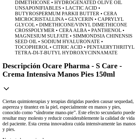
DIMETHICONE • HYDROGENATED OLIVE OIL
UNSAPONIFIABLES • LACTIC ACID •
BUTYROSPERMUM PARKII BUTTER • CERA
MICROCRISTALLINA • GLYCERIN • CAPRYLYL
GLYCOL • DIMETHICONE/VINYL DIMETHICONE
CROSSPOLYMER • CERA ALBA • PANTHENOL •
MAGNESIUM SULFATE • SIMMONDSIA CHINENSIS
SEED OIL • SODIUM HYALURONATE •
TOCOPHEROL • CITRIC ACID • PENTAERYTHRITYL
TETRA-DI-T-BUTYL HYDROXYCINNAMATE
Descripción
Ocare Pharma - S Care -
Crema Intensiva Manos Pies 150ml
Ciertas quimioterapias y terapias dirigidas pueden causar sequedad,
aspereza y tirantez en la piel, especialmente en manos y pies,
conocido como “síndrome mano-pie”. Este efecto secundario puede
resultar muy molesto y reducir considerablemente la calidad de vida
del paciente. Esta crema innovadora cuida intensivamente las manos
y pies.