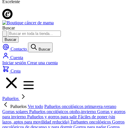
Excelente
Buscar
Buscar
Contacto
Buscar
Cuenta
Iniciar sesión
Crear una cuenta
Cesta
Pañuelos
Pañuelos
Ver todo
Pañuelos oncológicos primavera-verano
Gorras solares
Pañuelos oncológicos otoño-invierno
Gorras y gorros
para invierno
Pañuelos y gorros para salir
Fáciles de poner (sin
lazos, aptos para movilidad reducida)
Turbantes oncológicos
Gorros
oncológicos de descanso y para dormir
Gorros para nadar
Gorros