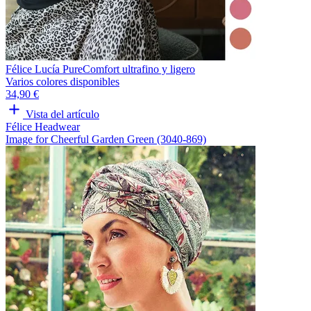
Félice Lucía PureComfort ultrafino y ligero
Varios colores disponibles
34,90 €
Vista del artículo
Félice Headwear
Image for Cheerful Garden Green (3040-869)