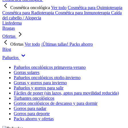
Cosmética oncológica
Ver todo
Cosmética para Quimioterapia
Cosmética para Radioterapia
Cosmética para Inmunoterapia
Caída
del cabello / Alopecia
Linfedema
Bragas
Ofertas
Ofertas
Ver todo
¡Últimas tallas!
Packs ahorro
Blog
Pañuelos
Pañuelos oncológicos primavera-verano
Gorras solares
Pañuelos oncológicos otoño-invierno
Gorras y gorros para invierno
Pañuelos y gorros para salir
Fáciles de poner (sin lazos, aptos para movilidad reducida)
Turbantes oncológicos
Gorros oncológicos de descanso y para dormir
Gorros para nadar
Gorros para deporte
Packs ahorro y ofertas