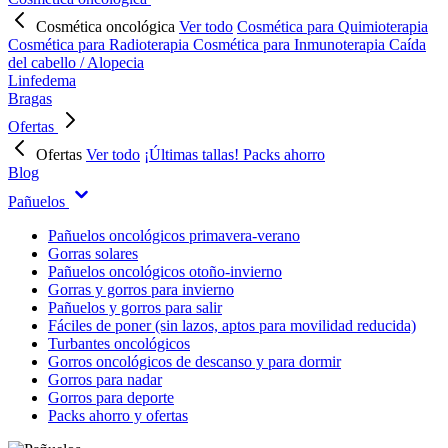
Cosmética oncológica
Ver todo
Cosmética para Quimioterapia
Cosmética para Radioterapia
Cosmética para Inmunoterapia
Caída
del cabello / Alopecia
Linfedema
Bragas
Ofertas
Ofertas
Ver todo
¡Últimas tallas!
Packs ahorro
Blog
Pañuelos
Pañuelos oncológicos primavera-verano
Gorras solares
Pañuelos oncológicos otoño-invierno
Gorras y gorros para invierno
Pañuelos y gorros para salir
Fáciles de poner (sin lazos, aptos para movilidad reducida)
Turbantes oncológicos
Gorros oncológicos de descanso y para dormir
Gorros para nadar
Gorros para deporte
Packs ahorro y ofertas