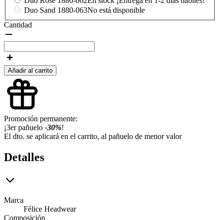
Duo Rose
1880-062
En stock ¡Entrega en 1-2 días hábiles!
Duo Sand
1880-063
No está disponible
Cantidad
Añadir al carrito
Promoción permanente:
¡3er pañuelo
-30%
!
El dto. se aplicará en el carrito, al pañuelo de menor valor
Detalles
Marca
Félice Headwear
Composición