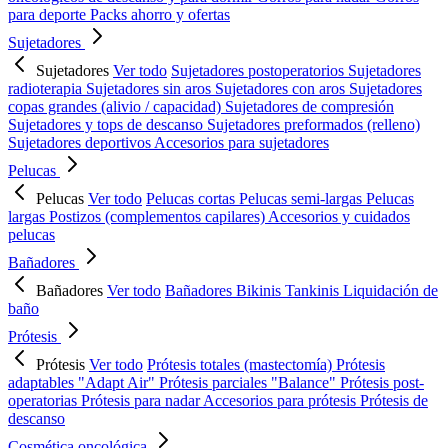
para deporte
Packs ahorro y ofertas
Sujetadores
Sujetadores
Ver todo
Sujetadores postoperatorios
Sujetadores
radioterapia
Sujetadores sin aros
Sujetadores con aros
Sujetadores
copas grandes (alivio / capacidad)
Sujetadores de compresión
Sujetadores y tops de descanso
Sujetadores preformados (relleno)
Sujetadores deportivos
Accesorios para sujetadores
Pelucas
Pelucas
Ver todo
Pelucas cortas
Pelucas semi-largas
Pelucas
largas
Postizos (complementos capilares)
Accesorios y cuidados
pelucas
Bañadores
Bañadores
Ver todo
Bañadores
Bikinis
Tankinis
Liquidación de
baño
Prótesis
Prótesis
Ver todo
Prótesis totales (mastectomía)
Prótesis
adaptables "Adapt Air"
Prótesis parciales "Balance"
Prótesis post-
operatorias
Prótesis para nadar
Accesorios para prótesis
Prótesis de
descanso
Cosmética oncológica