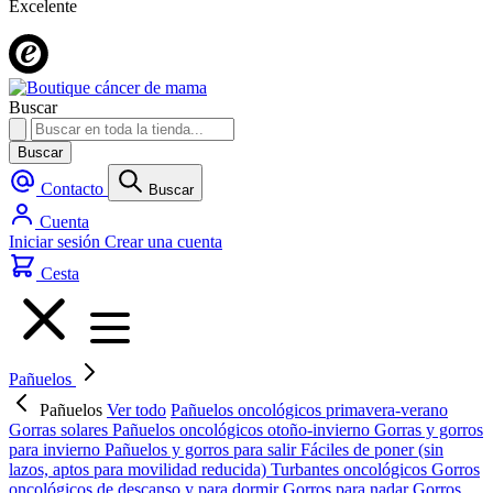
Excelente
Buscar
Buscar
Contacto
Buscar
Cuenta
Iniciar sesión
Crear una cuenta
Cesta
Pañuelos
Pañuelos
Ver todo
Pañuelos oncológicos primavera-verano
Gorras solares
Pañuelos oncológicos otoño-invierno
Gorras y gorros
para invierno
Pañuelos y gorros para salir
Fáciles de poner (sin
lazos, aptos para movilidad reducida)
Turbantes oncológicos
Gorros
oncológicos de descanso y para dormir
Gorros para nadar
Gorros