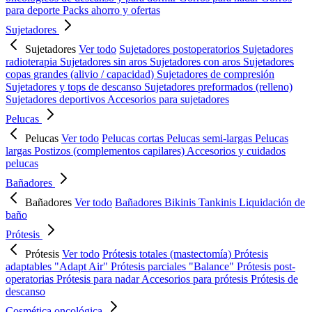
para deporte
Packs ahorro y ofertas
Sujetadores
Sujetadores
Ver todo
Sujetadores postoperatorios
Sujetadores
radioterapia
Sujetadores sin aros
Sujetadores con aros
Sujetadores
copas grandes (alivio / capacidad)
Sujetadores de compresión
Sujetadores y tops de descanso
Sujetadores preformados (relleno)
Sujetadores deportivos
Accesorios para sujetadores
Pelucas
Pelucas
Ver todo
Pelucas cortas
Pelucas semi-largas
Pelucas
largas
Postizos (complementos capilares)
Accesorios y cuidados
pelucas
Bañadores
Bañadores
Ver todo
Bañadores
Bikinis
Tankinis
Liquidación de
baño
Prótesis
Prótesis
Ver todo
Prótesis totales (mastectomía)
Prótesis
adaptables "Adapt Air"
Prótesis parciales "Balance"
Prótesis post-
operatorias
Prótesis para nadar
Accesorios para prótesis
Prótesis de
descanso
Cosmética oncológica