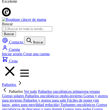
Excelente
Buscar
Buscar
Contacto
Buscar
Cuenta
Iniciar sesión
Crear una cuenta
Cesta
Pañuelos
Pañuelos
Ver todo
Pañuelos oncológicos primavera-verano
Gorras solares
Pañuelos oncológicos otoño-invierno
Gorras y gorros
para invierno
Pañuelos y gorros para salir
Fáciles de poner (sin
lazos, aptos para movilidad reducida)
Turbantes oncológicos
Gorros
oncológicos de descanso y para dormir
Gorros para nadar
Gorros