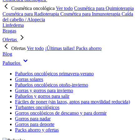
Cosmética oncológica
Ver todo
Cosmética para Quimioterapia
Cosmética para Radioterapia
Cosmética para Inmunoterapia
Caída
del cabello / Alopecia
Linfedema
Bragas
Ofertas
Ofertas
Ver todo
¡Últimas tallas!
Packs ahorro
Blog
Pañuelos
Pañuelos oncológicos primavera-verano
Gorras solares
Pañuelos oncológicos otoño-invierno
Gorras y gorros para invierno
Pañuelos y gorros para salir
Fáciles de poner (sin lazos, aptos para movilidad reducida)
Turbantes oncológicos
Gorros oncológicos de descanso y para dormir
Gorros para nadar
Gorros para deporte
Packs ahorro y ofertas