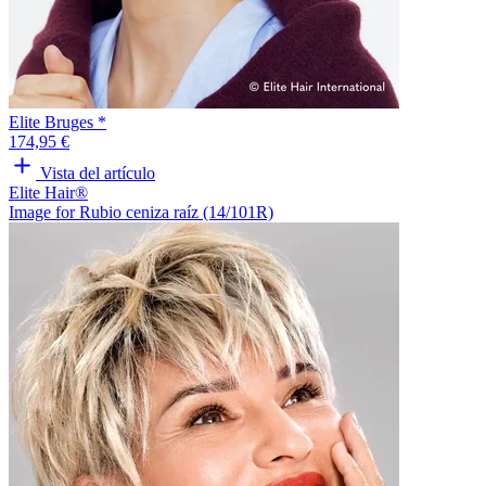
Elite Bruges *
174,95 €
Vista del artículo
Elite Hair®
Image for Rubio ceniza raíz (14/101R)