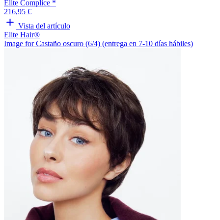
Elite Complice *
216,95 €
Vista del artículo
Elite Hair®
Image for Castaño oscuro (6/4) (entrega en 7-10 días hábiles)