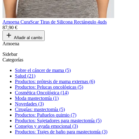
Amoena CuraScar Tiras de Silicona Rectángulo 4uds
87,90 €
Añadir al carrito
Amoena
Sidebar
Categorías
Sobre el cáncer de mama (5)
Salud (21)
Productos: prótesis de mama externas (6)
Productos: Pelucas oncológicas (5)
Cosmética Oncológica (14)
Moda mastectomía (1)
Novedades (3)
Cirugías: mastectomía (5)
Productos: Pañuelos quimio (7)
Productos: Sujetadores para mastectomía (5)
Consejos y ayuda emocional (3)
Productos: Trajes de baño para mastectomía (3)