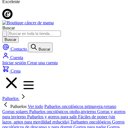
Excelente
Buscar
Buscar
Contacto
Buscar
Cuenta
Iniciar sesión
Crear una cuenta
Cesta
Pañuelos
Pañuelos
Ver todo
Pañuelos oncológicos primavera-verano
Gorras solares
Pañuelos oncológicos otoño-invierno
Gorras y gorros
para invierno
Pañuelos y gorros para salir
Fáciles de poner (sin
lazos, aptos para movilidad reducida)
Turbantes oncológicos
Gorros
oncológicos de descanso y para dormir
Gorros para nadar
Gorros