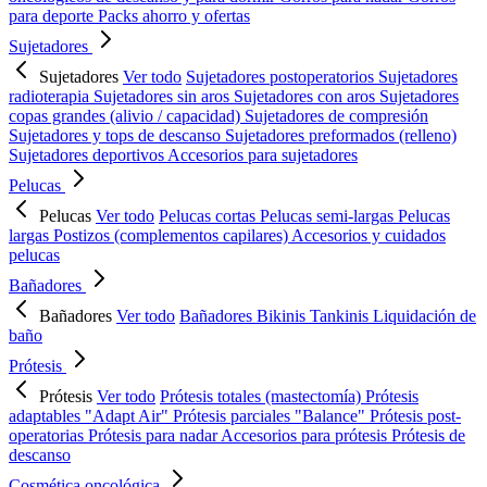
para deporte
Packs ahorro y ofertas
Sujetadores
Sujetadores
Ver todo
Sujetadores postoperatorios
Sujetadores
radioterapia
Sujetadores sin aros
Sujetadores con aros
Sujetadores
copas grandes (alivio / capacidad)
Sujetadores de compresión
Sujetadores y tops de descanso
Sujetadores preformados (relleno)
Sujetadores deportivos
Accesorios para sujetadores
Pelucas
Pelucas
Ver todo
Pelucas cortas
Pelucas semi-largas
Pelucas
largas
Postizos (complementos capilares)
Accesorios y cuidados
pelucas
Bañadores
Bañadores
Ver todo
Bañadores
Bikinis
Tankinis
Liquidación de
baño
Prótesis
Prótesis
Ver todo
Prótesis totales (mastectomía)
Prótesis
adaptables "Adapt Air"
Prótesis parciales "Balance"
Prótesis post-
operatorias
Prótesis para nadar
Accesorios para prótesis
Prótesis de
descanso
Cosmética oncológica