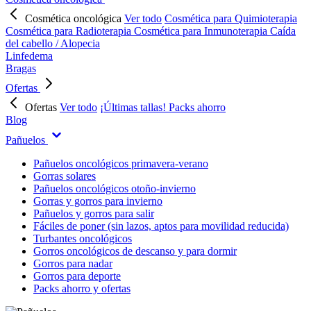
Cosmética oncológica
Ver todo
Cosmética para Quimioterapia
Cosmética para Radioterapia
Cosmética para Inmunoterapia
Caída
del cabello / Alopecia
Linfedema
Bragas
Ofertas
Ofertas
Ver todo
¡Últimas tallas!
Packs ahorro
Blog
Pañuelos
Pañuelos oncológicos primavera-verano
Gorras solares
Pañuelos oncológicos otoño-invierno
Gorras y gorros para invierno
Pañuelos y gorros para salir
Fáciles de poner (sin lazos, aptos para movilidad reducida)
Turbantes oncológicos
Gorros oncológicos de descanso y para dormir
Gorros para nadar
Gorros para deporte
Packs ahorro y ofertas