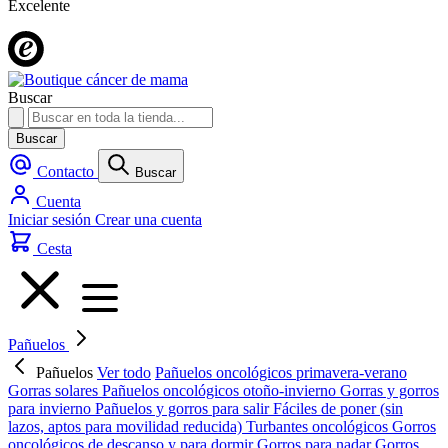
Excelente
Buscar
Buscar
Contacto
Buscar
Cuenta
Iniciar sesión
Crear una cuenta
Cesta
Pañuelos
Pañuelos
Ver todo
Pañuelos oncológicos primavera-verano
Gorras solares
Pañuelos oncológicos otoño-invierno
Gorras y gorros
para invierno
Pañuelos y gorros para salir
Fáciles de poner (sin
lazos, aptos para movilidad reducida)
Turbantes oncológicos
Gorros
oncológicos de descanso y para dormir
Gorros para nadar
Gorros