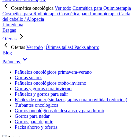
Cosmética oncológica
Ver todo
Cosmética para Quimioterapia
Cosmética para Radioterapia
Cosmética para Inmunoterapia
Caída
del cabello / Alopecia
Linfedema
Bragas
Ofertas
Ofertas
Ver todo
¡Últimas tallas!
Packs ahorro
Blog
Pañuelos
Pañuelos oncológicos primavera-verano
Gorras solares
Pañuelos oncológicos otoño-invierno
Gorras y gorros para invierno
Pañuelos y gorros para salir
Fáciles de poner (sin lazos, aptos para movilidad reducida)
Turbantes oncológicos
Gorros oncológicos de descanso y para dormir
Gorros para nadar
Gorros para deporte
Packs ahorro y ofertas