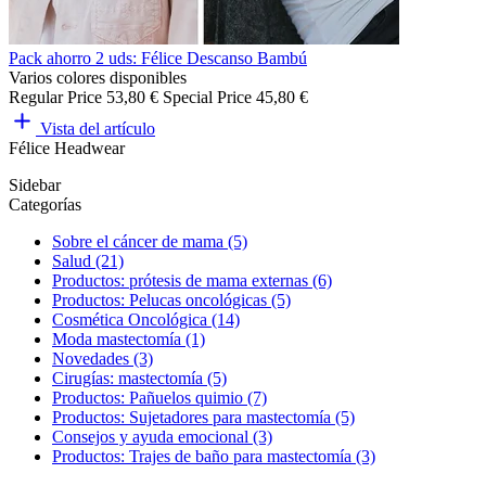
Pack ahorro 2 uds: Félice Descanso Bambú
Varios colores disponibles
Regular Price
53,80 €
Special Price
45,80 €
Vista del artículo
Félice Headwear
Sidebar
Categorías
Sobre el cáncer de mama (5)
Salud (21)
Productos: prótesis de mama externas (6)
Productos: Pelucas oncológicas (5)
Cosmética Oncológica (14)
Moda mastectomía (1)
Novedades (3)
Cirugías: mastectomía (5)
Productos: Pañuelos quimio (7)
Productos: Sujetadores para mastectomía (5)
Consejos y ayuda emocional (3)
Productos: Trajes de baño para mastectomía (3)