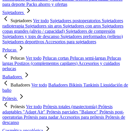
para deporte
Packs ahorro y ofertas
Sujetadores
Sujetadores
Ver todo
Sujetadores postoperatorios
Sujetadores
radioterapia
Sujetadores sin aros
Sujetadores con aros
Sujetadores
copas grandes (alivio / capacidad)
Sujetadores de compresión
Sujetadores y tops de descanso
Sujetadores preformados (relleno)
Sujetadores deportivos
Accesorios para sujetadores
Pelucas
Pelucas
Ver todo
Pelucas cortas
Pelucas semi-largas
Pelucas
largas
Postizos (complementos capilares)
Accesorios y cuidados
pelucas
Bañadores
Bañadores
Ver todo
Bañadores
Bikinis
Tankinis
Liquidación de
baño
Prótesis
Prótesis
Ver todo
Prótesis totales (mastectomía)
Prótesis
adaptables "Adapt Air"
Prótesis parciales "Balance"
Prótesis post-
operatorias
Prótesis para nadar
Accesorios para prótesis
Prótesis de
descanso
Cosmética oncológica