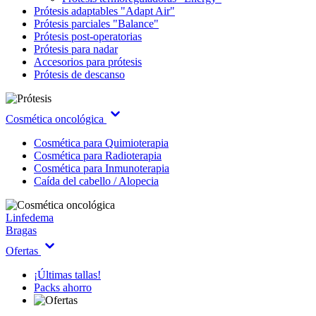
Prótesis adaptables "Adapt Air"
Prótesis parciales "Balance"
Prótesis post-operatorias
Prótesis para nadar
Accesorios para prótesis
Prótesis de descanso
Cosmética oncológica
Cosmética para Quimioterapia
Cosmética para Radioterapia
Cosmética para Inmunoterapia
Caída del cabello / Alopecia
Linfedema
Bragas
Ofertas
¡Últimas tallas!
Packs ahorro