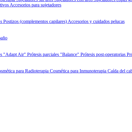
tivos
Accesorios para sujetadores
as
Postizos (complementos capilares)
Accesorios y cuidados pelucas
baño
es "Adapt Air"
Prótesis parciales "Balance"
Prótesis post-operatorias
Pr
smética para Radioterapia
Cosmética para Inmunoterapia
Caída del cab