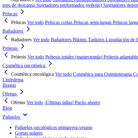
tops de descanso
Sujetadores preformados (relleno)
Sujetadores depor
Pelucas
Pelucas
Ver todo
Pelucas cortas
Pelucas semi-largas
Pelucas larg
Bañadores
Bañadores
Ver todo
Bañadores
Bikinis
Tankinis
Liquidación de 
Prótesis
Prótesis
Ver todo
Prótesis totales (mastectomía)
Prótesis adaptabl
Cosmética oncológica
Cosmética oncológica
Ver todo
Cosmética para Quimioterapia
Co
Linfedema
Bragas
Ofertas
Ofertas
Ver todo
¡Últimas tallas!
Packs ahorro
Blog
Pañuelos
Pañuelos oncológicos primavera-verano
Gorras solares