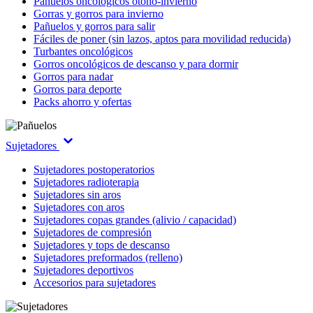
Pañuelos oncológicos otoño-invierno
Gorras y gorros para invierno
Pañuelos y gorros para salir
Fáciles de poner (sin lazos, aptos para movilidad reducida)
Turbantes oncológicos
Gorros oncológicos de descanso y para dormir
Gorros para nadar
Gorros para deporte
Packs ahorro y ofertas
Sujetadores
Sujetadores postoperatorios
Sujetadores radioterapia
Sujetadores sin aros
Sujetadores con aros
Sujetadores copas grandes (alivio / capacidad)
Sujetadores de compresión
Sujetadores y tops de descanso
Sujetadores preformados (relleno)
Sujetadores deportivos
Accesorios para sujetadores