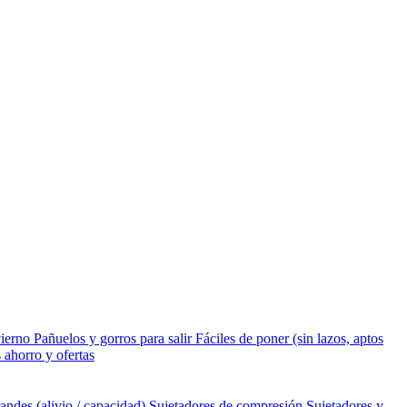
vierno
Pañuelos y gorros para salir
Fáciles de poner (sin lazos, aptos
 ahorro y ofertas
andes (alivio / capacidad)
Sujetadores de compresión
Sujetadores y