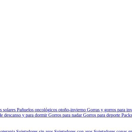
s solares
Pañuelos oncológicos otoño-invierno
Gorras y gorros para in
de descanso y para dormir
Gorros para nadar
Gorros para deporte
Packs
ioterapia
Sujetadores sin aros
Sujetadores con aros
Sujetadores copas gr