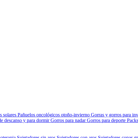
s solares
Pañuelos oncológicos otoño-invierno
Gorras y gorros para in
de descanso y para dormir
Gorros para nadar
Gorros para deporte
Packs
ioterapia
Sujetadores sin aros
Sujetadores con aros
Sujetadores copas gr