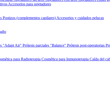
tivos
Accesorios para sujetadores
as
Postizos (complementos capilares)
Accesorios y cuidados pelucas
baño
es "Adapt Air"
Prótesis parciales "Balance"
Prótesis post-operatorias
Pr
smética para Radioterapia
Cosmética para Inmunoterapia
Caída del cab