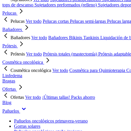
tops de descanso
Sujetadores preformados (relleno)
Sujetadores depor
Pelucas
Pelucas
Ver todo
Pelucas cortas
Pelucas semi-largas
Pelucas larg
Bañadores
Bañadores
Ver todo
Bañadores
Bikinis
Tankinis
Liquidación de 
Prótesis
Prótesis
Ver todo
Prótesis totales (mastectomía)
Prótesis adaptabl
Cosmética oncológica
Cosmética oncológica
Ver todo
Cosmética para Quimioterapia
Co
Linfedema
Bragas
Ofertas
Ofertas
Ver todo
¡Últimas tallas!
Packs ahorro
Blog
Pañuelos
Pañuelos oncológicos primavera-verano
Gorras solares