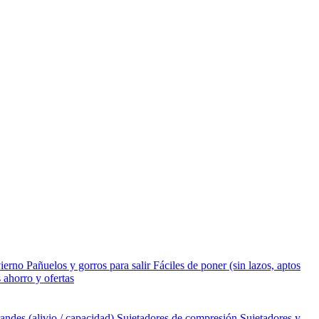
vierno
Pañuelos y gorros para salir
Fáciles de poner (sin lazos, aptos
 ahorro y ofertas
andes (alivio / capacidad)
Sujetadores de compresión
Sujetadores y