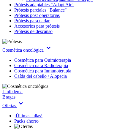
Prótesis adaptables "Adapt Air"
Prótesis parciales "Balance"
Prótesis post-operatorias
Prótesis para nadar
Accesorios para prótesis
Prótesis de descanso
Cosmética oncológica
Cosmética para Quimioterapia
Cosmética para Radioterapia
Cosmética para Inmunoterapia
Caída del cabello / Alopecia
Linfedema
Bragas
Ofertas
¡Últimas tallas!
Packs ahorro