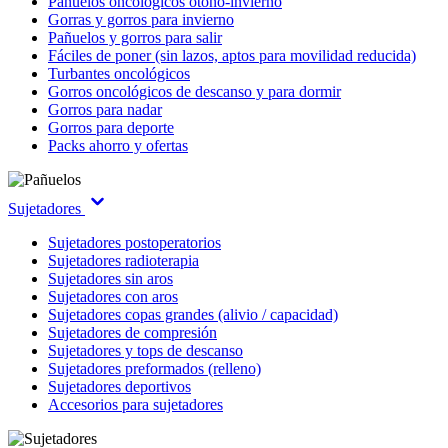
Pañuelos oncológicos otoño-invierno
Gorras y gorros para invierno
Pañuelos y gorros para salir
Fáciles de poner (sin lazos, aptos para movilidad reducida)
Turbantes oncológicos
Gorros oncológicos de descanso y para dormir
Gorros para nadar
Gorros para deporte
Packs ahorro y ofertas
Sujetadores
Sujetadores postoperatorios
Sujetadores radioterapia
Sujetadores sin aros
Sujetadores con aros
Sujetadores copas grandes (alivio / capacidad)
Sujetadores de compresión
Sujetadores y tops de descanso
Sujetadores preformados (relleno)
Sujetadores deportivos
Accesorios para sujetadores