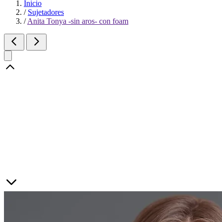
Inicio
/
Sujetadores
/
Anita Tonya -sin aros- con foam