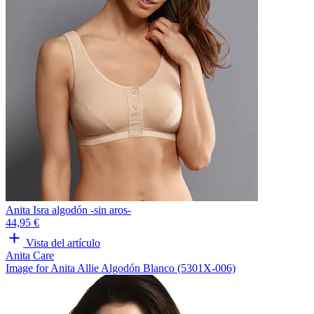
Anita Isra algodón -sin aros-
44,95 €
Vista del artículo
Anita Care
Image for Anita Allie Algodón Blanco (5301X-006)