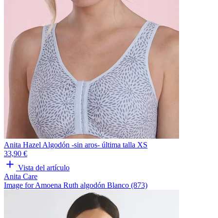
Anita Hazel Algodón -sin aros- última talla XS
33,90 €
Vista del artículo
Anita Care
Image for Amoena Ruth algodón Blanco (873)