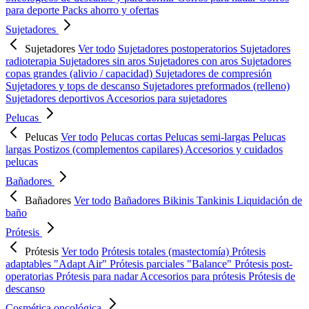
para deporte
Packs ahorro y ofertas
Sujetadores
Sujetadores
Ver todo
Sujetadores postoperatorios
Sujetadores
radioterapia
Sujetadores sin aros
Sujetadores con aros
Sujetadores
copas grandes (alivio / capacidad)
Sujetadores de compresión
Sujetadores y tops de descanso
Sujetadores preformados (relleno)
Sujetadores deportivos
Accesorios para sujetadores
Pelucas
Pelucas
Ver todo
Pelucas cortas
Pelucas semi-largas
Pelucas
largas
Postizos (complementos capilares)
Accesorios y cuidados
pelucas
Bañadores
Bañadores
Ver todo
Bañadores
Bikinis
Tankinis
Liquidación de
baño
Prótesis
Prótesis
Ver todo
Prótesis totales (mastectomía)
Prótesis
adaptables "Adapt Air"
Prótesis parciales "Balance"
Prótesis post-
operatorias
Prótesis para nadar
Accesorios para prótesis
Prótesis de
descanso
Cosmética oncológica