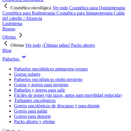
Cosmética oncológica
Ver todo
Cosmética para Quimioterapia
Cosmética para Radioterapia
Cosmética para Inmunoterapia
Caída
del cabello / Alopecia
Linfedema
Bragas
Ofertas
Ofertas
Ver todo
¡Últimas tallas!
Packs ahorro
Blog
Pañuelos
Pañuelos oncológicos primavera-verano
Gorras solares
Pañuelos oncológicos otoño-invierno
Gorras y gorros para invierno
Pañuelos y gorros para salir
Fáciles de poner (sin lazos, aptos para movilidad reducida)
Turbantes oncológicos
Gorros oncológicos de descanso y para dormir
Gorros para nadar
Gorros para deporte
Packs ahorro y ofertas