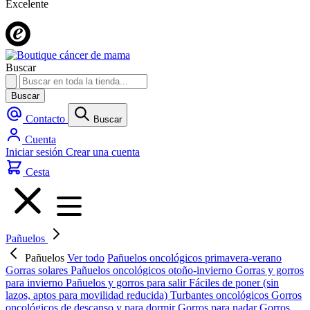
Excelente
Buscar
Buscar
Contacto
Buscar
Cuenta
Iniciar sesión
Crear una cuenta
Cesta
Pañuelos
Pañuelos
Ver todo
Pañuelos oncológicos primavera-verano
Gorras solares
Pañuelos oncológicos otoño-invierno
Gorras y gorros
para invierno
Pañuelos y gorros para salir
Fáciles de poner (sin
lazos, aptos para movilidad reducida)
Turbantes oncológicos
Gorros
oncológicos de descanso y para dormir
Gorros para nadar
Gorros