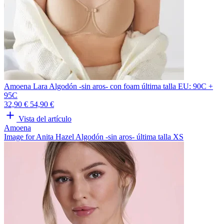
Amoena Lara Algodón -sin aros- con foam última talla EU: 90C +
95C
32,90 €
54,90 €
Vista del artículo
Amoena
Image for Anita Hazel Algodón -sin aros- última talla XS